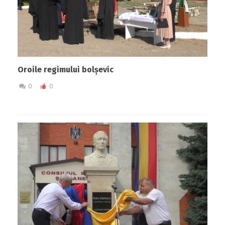
Oroile regimului bolșevic
0
0