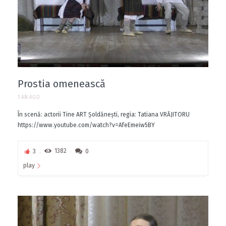
Prostia omenească
1 AN AGO
În scenă: actorii Tine ART Șoldănești, regia: Tatiana VRĂJITORU
https://www.youtube.com/watch?v=AfeEmeiw5BY
3
1382
0
play