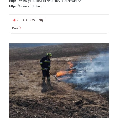
https://www.youtube.com/watch?v=6l8LnMAmEK4
https://www.youtube.c...
2
1035
0
play