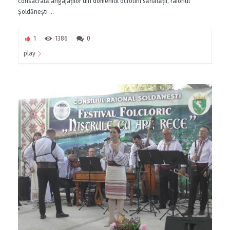
consacrată angajaților din domeniul ocrotirii sănătății, raionul
Șoldănești ...
1
1386
0
play