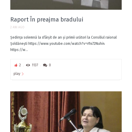
Raport În preajma bradului
2 ANI AGO
Ședința solemnă la sfârșit de an și primii urători la Consiliul raional
Șoldănești https://www.youtube.com/watch?v=rfl472Nuhi4
https://w...
2
1137
0
play