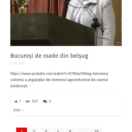
Bucuroși de roade din belșug
2 ANI AGO
https://www.youtube.com/watch?v=KT8Up7GIDwg Adunarea
solemnă a angajaților din domeniul agroindustrial din raionul
Șoldănești
1
1321
0
play
1
2
3
4
5
…
13