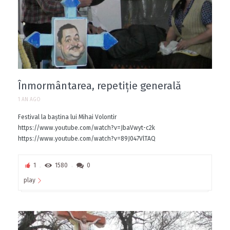
Înmormântarea, repetiție generală
1 AN AGO
Festival la baștina lui Mihai Volontir
https://www.youtube.com/watch?v=JbaVwyt-c2k
https://www.youtube.com/watch?v=89J047VlTAQ
1
1580
0
play