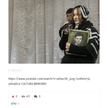
5 LUNI AGO
https://www.youtube.com/watch?v=a9Jwc5K_pog Conferin'ță
științifică CULTURA MEMORIEI
0
411
0
play