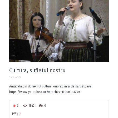
Cultura, sufletul nostru
1 AN AGO
Angajații din domeniul culturii, onorați în zi de sărbătoare
https://www.youtube.com/watch?v=JE0un3a3Z0Y
3
1342
0
play