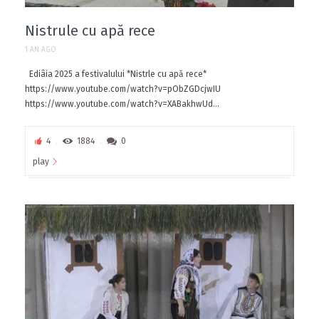
Nistrule cu apă rece
1 AN AGO
Ediâia 2025 a festivalului *Nistrle cu apă rece*
https://www.youtube.com/watch?v=pObZGDcjwIU
https://www.youtube.com/watch?v=XABakhwUd...
4
1884
0
play