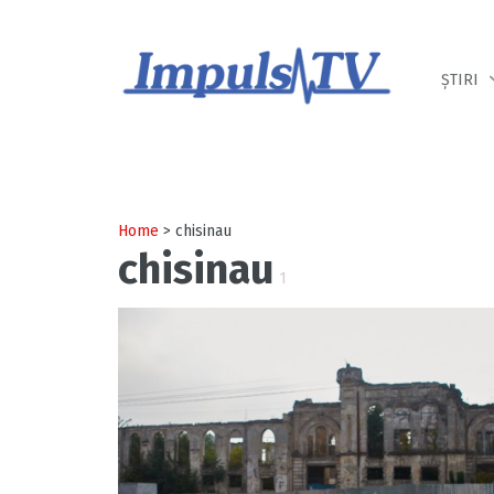
Despre noi
Știri
Emisiuni
ȘTIRI
Home
> chisinau
chisinau
1