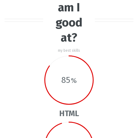
am I
good
at?
my best skills
85
HTML