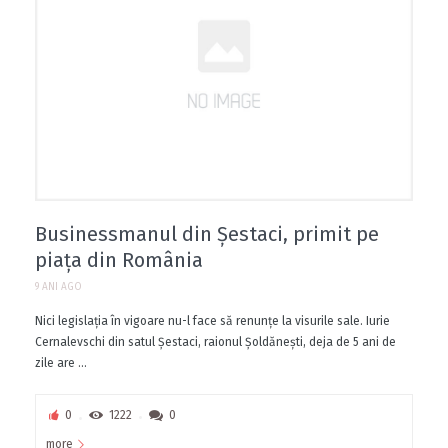
Businessmanul din Șestaci, primit pe
piața din România
9 ANI AGO
Nici legislaţia în vigoare nu-l face să renunţe la visurile sale. Iurie
Cernalevschi din satul Şestaci, raionul Şoldăneşti, deja de 5 ani de
zile are ...
0
1222
0
more