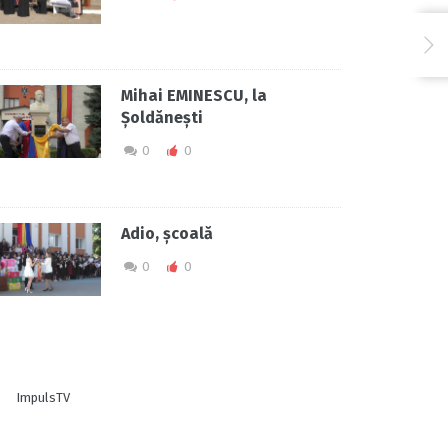
Mihai EMINESCU, la
Șoldănești
0
0
Adio, școală
0
0
ImpulsTV