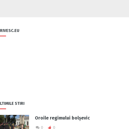
RIVESC.EU
LTIMILE STIRI
Oroile regimului bolșevic
0
0