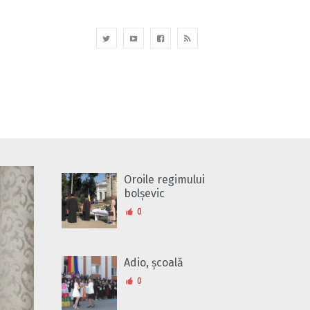
Oroile regimului
bolșevic
0
Adio, școală
0