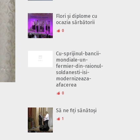
Flori și diplome cu
ocazia sărbătorii
0
Cu-sprijinul-bancii-
mondiale-un-
fermier-din-raionul-
soldanesti-isi-
modernizeaza-
afacerea
0
Să ne fiți sănătoși
1