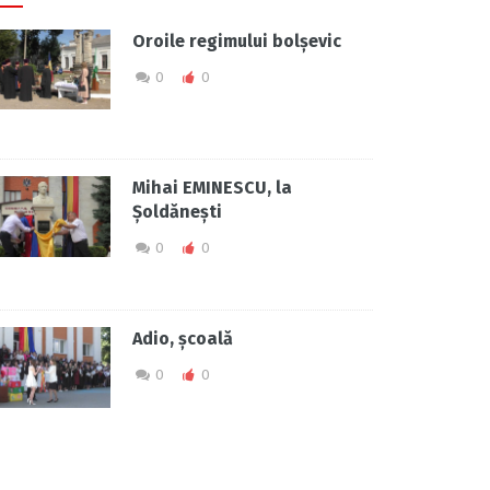
Oroile regimului bolșevic
0
0
Mihai EMINESCU, la
Șoldănești
0
0
Adio, școală
0
0