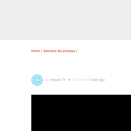
Home
/
Adevarul din preajma
/
by
Impuls TV
Published
5 luni ago