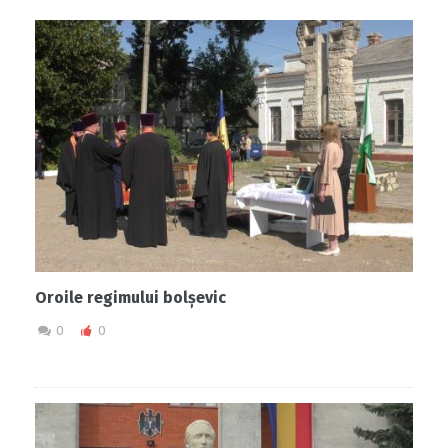
Oroile regimului bolșevic
0
0