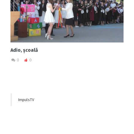
Adio, școală
0
0
ImpulsTV