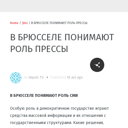
Flori și diplome cu ocazia sărbătorii
0
Home
/
Știri
/ В БРЮССЕЛЕ ПОНИМАЮТ РОЛЬ ПРЕССЫ
В БРЮССЕЛЕ ПОНИМАЮТ
РОЛЬ ПРЕССЫ
0
by
Impuls TV
Published
10 ani ago
Cu-sprijinul-bancii-mondiale-un-fermier-
din-raionul-soldanesti-isi-modernizeaza-
afacerea
В БРЮССЕЛЕ ПОНИМАЮТ РОЛЬ СМИ
0
Особую роль в демократичном государстве играют
средства массовой информации и их отношения с
Să ne fiți sănătoși
государственными структурами. Какие решения,
1