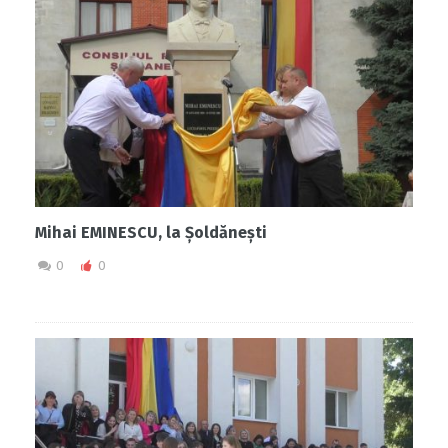
Mihai EMINESCU, la Șoldănești
0
0