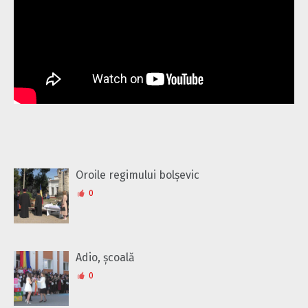
Oroile regimului bolșevic
0
Adio, școală
0