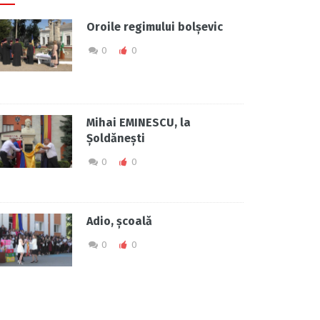
Oroile regimului bolșevic
0
0
Mihai EMINESCU, la
Șoldănești
0
0
Adio, școală
0
0