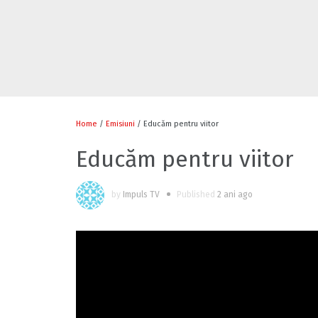
Home
/
Emisiuni
/ Educăm pentru viitor
Educăm pentru viitor
by
Impuls TV
Published
2 ani ago