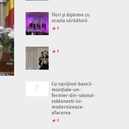
Flori și diplome cu
ocazia sărbătorii
0
0
Cu-sprijinul-bancii-
mondiale-un-
fermier-din-raionul-
soldanesti-isi-
modernizeaza-
afacerea
0