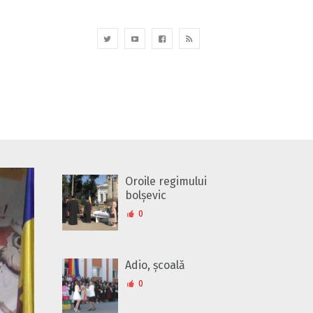
Oroile regimului
bolșevic
0
Adio, școală
0