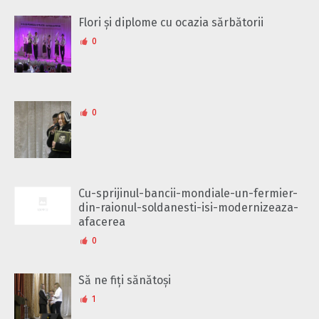
Flori și diplome cu ocazia sărbătorii
0
0
Cu-sprijinul-bancii-mondiale-un-fermier-
din-raionul-soldanesti-isi-modernizeaza-
afacerea
0
Să ne fiți sănătoși
1