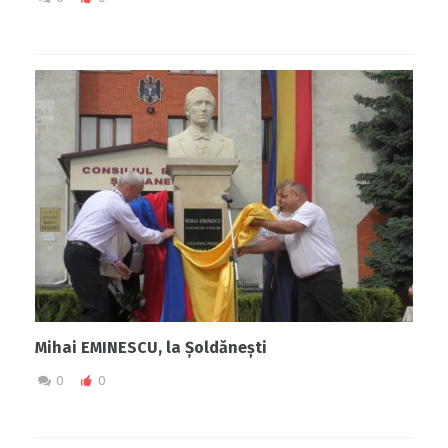
Mihai EMINESCU, la Șoldănești
0
0