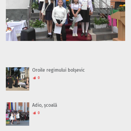
Oroile regimului bolșevic
0
Adio, școală
0