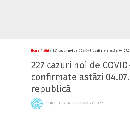
Home
/
Știri
/ 227 cazuri noi de COVID-19 confirmate astăzi 04.07.2
227 cazuri noi de COVID
confirmate astăzi 04.07.
republică
by
Impuls TV
Published
6 ani ago