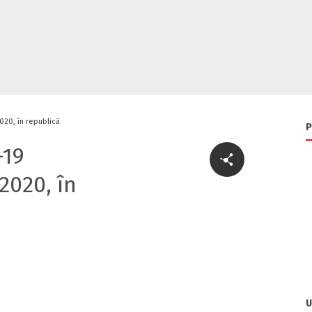
020, în republică
P
-19
2020, în
U