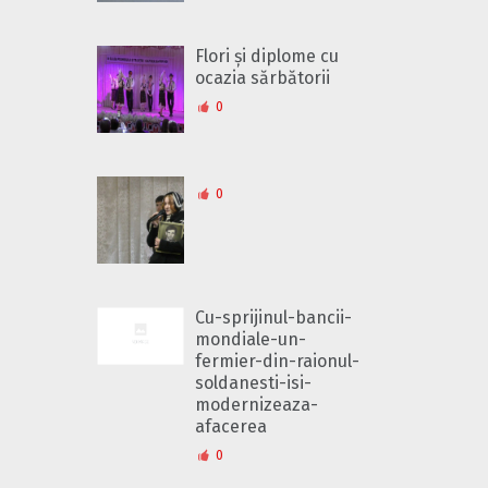
Flori și diplome cu
ocazia sărbătorii
0
0
Cu-sprijinul-bancii-
mondiale-un-
fermier-din-raionul-
soldanesti-isi-
modernizeaza-
afacerea
0