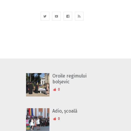
Oroile regimului
bolșevic
0
Adio, școală
0