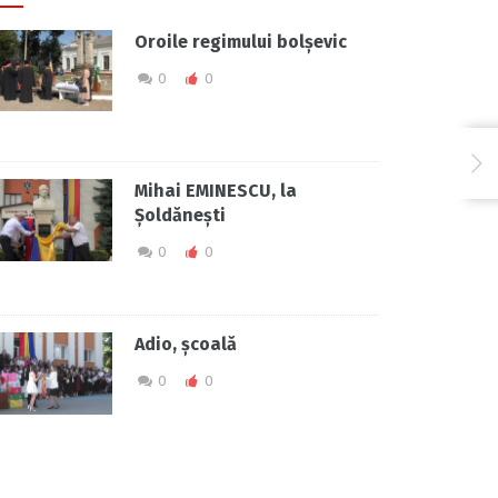
Oroile regimului bolșevic
0
0
Mihai EMINESCU, la
Șoldănești
0
0
Adio, școală
0
0