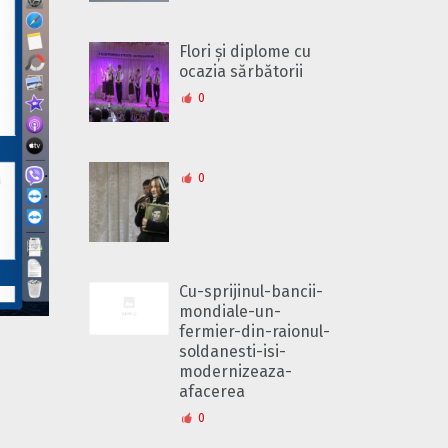
Flori și diplome cu
ocazia sărbătorii
0
0
Cu-sprijinul-bancii-
mondiale-un-
fermier-din-raionul-
soldanesti-isi-
modernizeaza-
afacerea
0