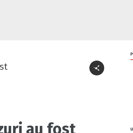
P
st
zuri au fost
U