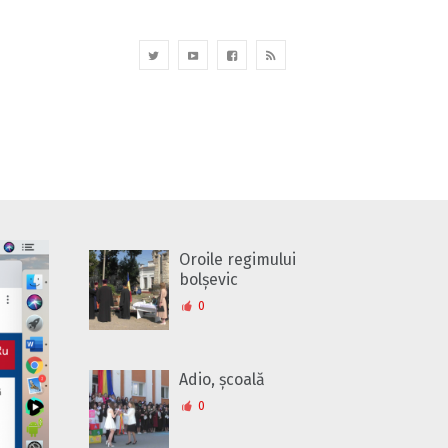
Oroile regimului
bolșevic
0
Adio, școală
0