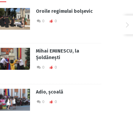
Oroile regimului bolșevic
0
0
Mihai EMINESCU, la
Șoldănești
0
0
Adio, școală
0
0