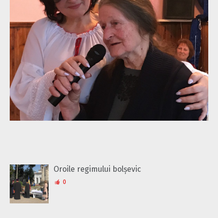
Oroile regimului bolșevic
0