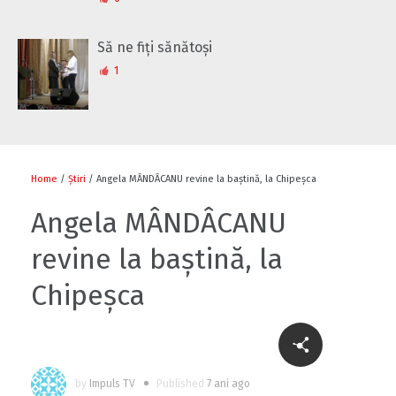
Să ne fiți sănătoși
1
Home
/
Știri
/ Angela MÂNDÂCANU revine la baștină, la Chipeșca
Angela MÂNDÂCANU
revine la baștină, la
Chipeșca
by
Impuls TV
Published
7 ani ago