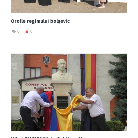
Oroile regimului bolșevic
0
0