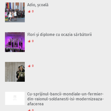
Adio, școală
0
Flori și diplome cu ocazia sărbătorii
0
0
Cu-sprijinul-bancii-mondiale-un-fermier-
din-raionul-soldanesti-isi-modernizeaza-
afacerea
0