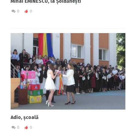
Mihai EMINESCU, la Șoldănești
0
0
Adio, școală
0
0