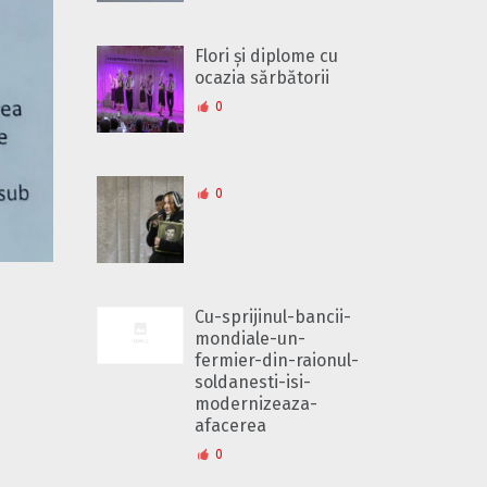
Flori și diplome cu
ocazia sărbătorii
0
0
Cu-sprijinul-bancii-
mondiale-un-
fermier-din-raionul-
soldanesti-isi-
modernizeaza-
afacerea
0