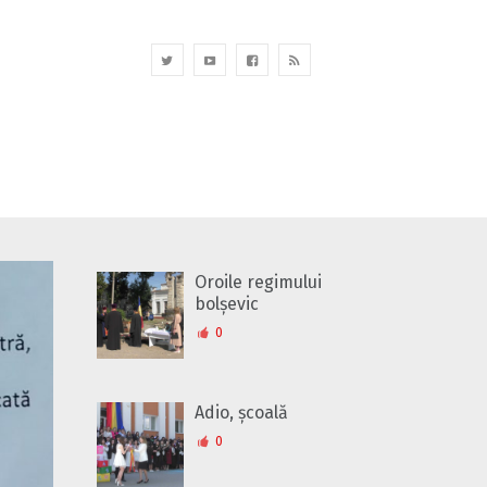
Oroile regimului
bolșevic
0
Adio, școală
0