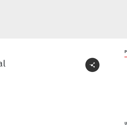
P
al
U