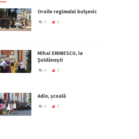
Oroile regimului bolșevic
0
0
Mihai EMINESCU, la
Șoldănești
0
0
Adio, școală
0
0