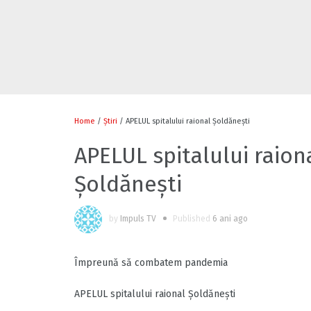
Home
/
Știri
/ APELUL spitalului raional Șoldănești
APELUL spitalului raion
Șoldănești
by
Impuls TV
Published
6 ani ago
Împreună să combatem pandemia
APELUL spitalului raional Șoldănești