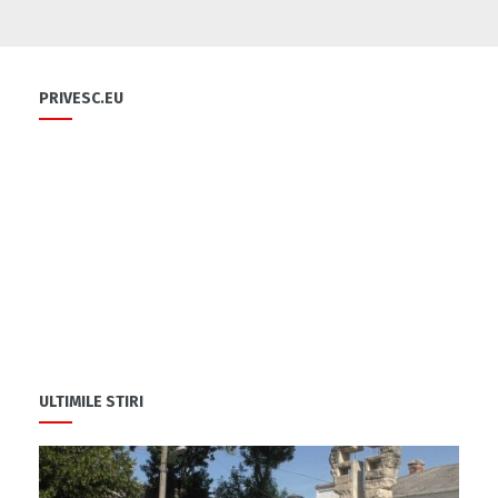
Flori și diplome cu ocazia sărbătorii
0
PRIVESC.EU
0
Cu-sprijinul-bancii-mondiale-un-fermier-
din-raionul-soldanesti-isi-modernizeaza-
afacerea
0
ULTIMILE STIRI
Să ne fiți sănătoși
1