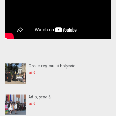
Oroile regimului bolșevic
0
Adio, școală
0