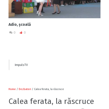
Adio, școală
0
0
ImpulsTV
Home
/
Dezbateri
/ Calea ferata, la răscruce
Calea ferata, la răscruce