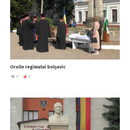
Oroile regimului bolșevic
0
0