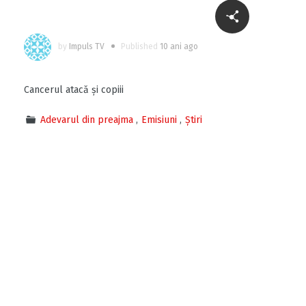
by
Impuls TV
Published
10 ani ago
Cancerul atacă și copiii
Adevarul din preajma
Emisiuni
Știri