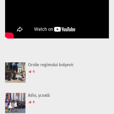
Oroile regimului bolșevic
0
Adio, școală
0