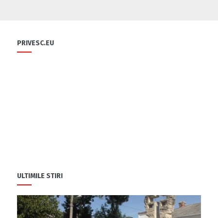
Flori și diplome cu ocazia sărbătorii
0
PRIVESC.EU
0
Cu-sprijinul-bancii-mondiale-un-fermier-
din-raionul-soldanesti-isi-modernizeaza-
afacerea
0
ULTIMILE STIRI
Să ne fiți sănătoși
1