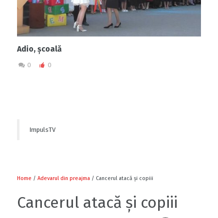
Adio, școală
0
0
ImpulsTV
Home
/
Adevarul din preajma
/ Cancerul atacă și copiii
Cancerul atacă și copiii