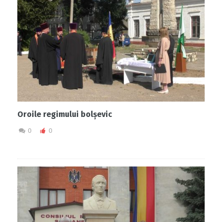
Oroile regimului bolșevic
0
0