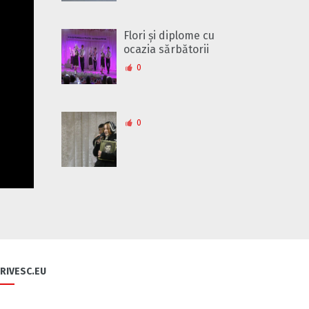
Flori și diplome cu
ocazia sărbătorii
0
0
Să ne fiți sănătoși
1
RIVESC.EU
Nistrule cu apă rece
4