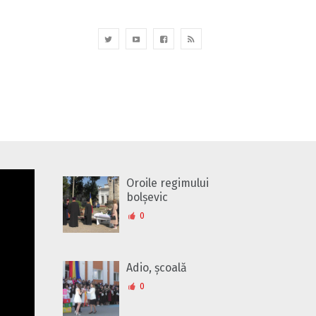
Oroile regimului
bolșevic
0
Adio, școală
0