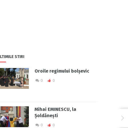
LTIMILE STIRI
Oroile regimului bolșevic
0
0
Mihai EMINESCU, la
Șoldănești
0
0