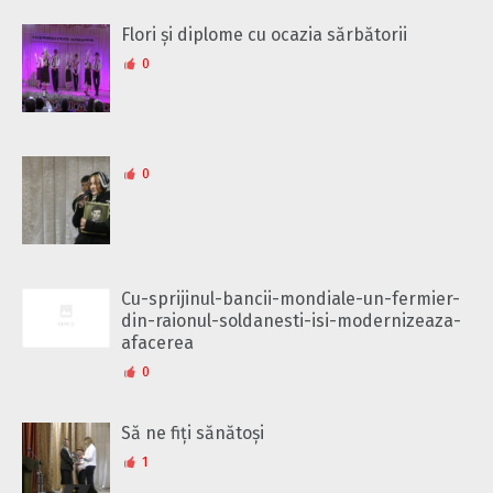
Flori și diplome cu ocazia sărbătorii
0
0
Cu-sprijinul-bancii-mondiale-un-fermier-
din-raionul-soldanesti-isi-modernizeaza-
afacerea
0
Să ne fiți sănătoși
1