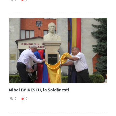
Mihai EMINESCU, la Șoldănești
0
0