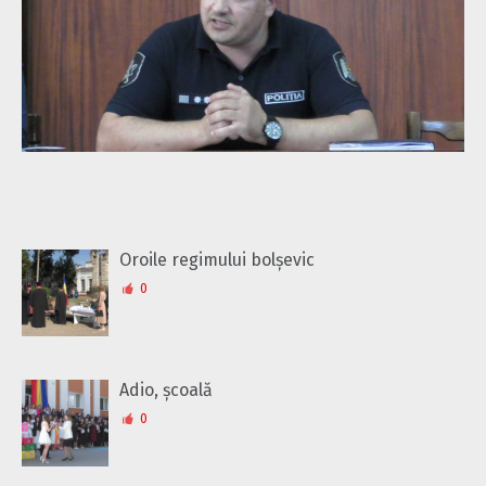
Oroile regimului bolșevic
0
Adio, școală
0