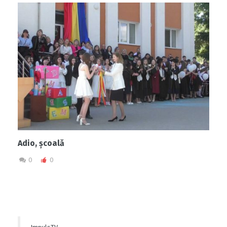
Adio, școală
0
0