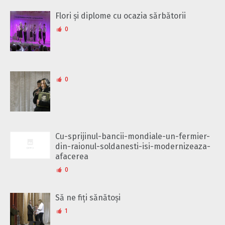
Flori și diplome cu ocazia sărbătorii
0
0
Cu-sprijinul-bancii-mondiale-un-fermier-
din-raionul-soldanesti-isi-modernizeaza-
afacerea
0
Să ne fiți sănătoși
1