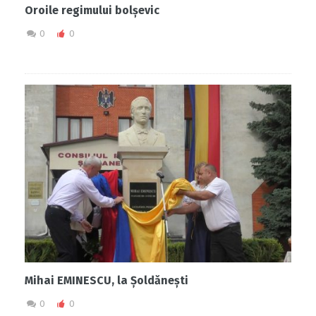
Oroile regimului bolșevic
0
0
Mihai EMINESCU, la Șoldănești
0
0