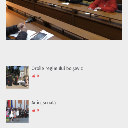
Oroile regimului bolșevic
0
Adio, școală
0