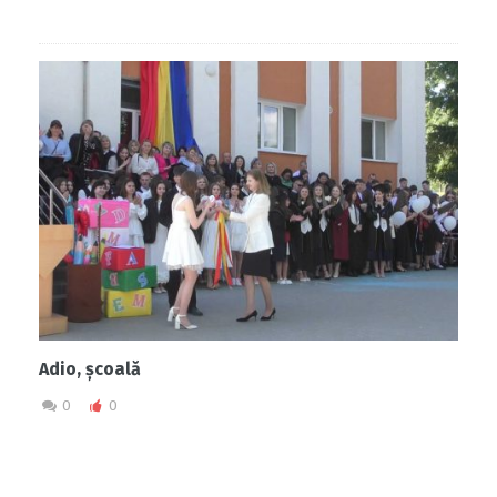
Adio, școală
0
0