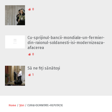
0
Cu-sprijinul-bancii-mondiale-un-fermier-
din-raionul-soldanesti-isi-modernizeaza-
afacerea
0
Să ne fiți sănătoși
1
Home
/
Știri
/ CURAJ+DEMNITATE=REPUTAȚIE