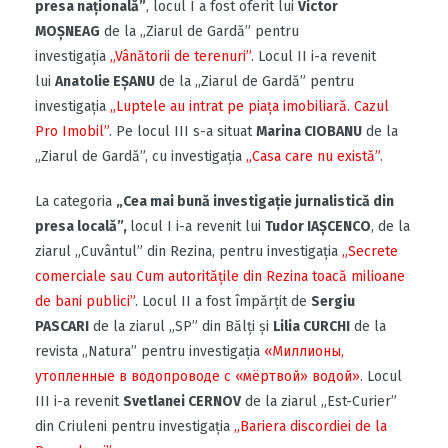
presa națională”
, locul I a fost oferit lui
Victor
MOȘNEAG
de la „Ziarul de Gardă” pentru
investigaţia
„Vânătorii de terenuri”
. Locul II i-a revenit
lui
Anatolie EȘANU
de la „Ziarul de Gardă” pentru
investigația
„Luptele au intrat pe piața imobiliară. Cazul
Pro Imobil”
. Pe locul III s-a situat
Marina CIOBANU
de la
„Ziarul de Gardă”, cu investigația
„Casa care nu există”
.
La categoria
„Cea mai bună investigaţie jurnalistică din
presa locală”,
locul I i-a revenit lui
Tudor IAȘCENCO
, de la
ziarul „Cuvântul” din Rezina, pentru investigația
„Secrete
comerciale sau Cum autorităţile din Rezina toacă milioane
de bani publici”
. Locul II a fost împărțit de
Sergiu
PASCARI
de la ziarul „SP” din Bălți și
Lilia CURCHI
de la
revista „Natura” pentru investigația
«Миллионы,
утопленные в водопроводе с «мёртвой» водой»
. Locul
III i-a revenit
Svetlanei CERNOV
de la ziarul „Est-Curier”
din Criuleni pentru investigația
„Bariera discordiei de la