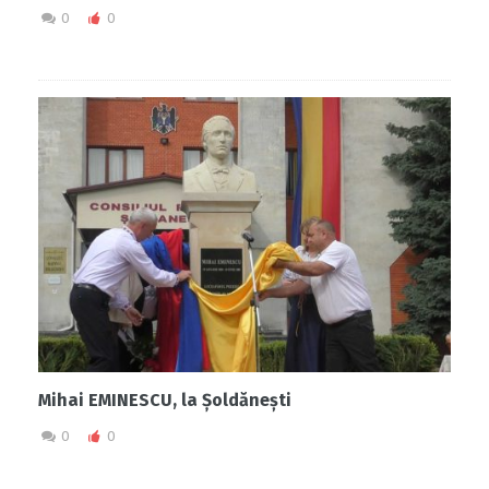
0
0
Mihai EMINESCU, la Șoldănești
0
0