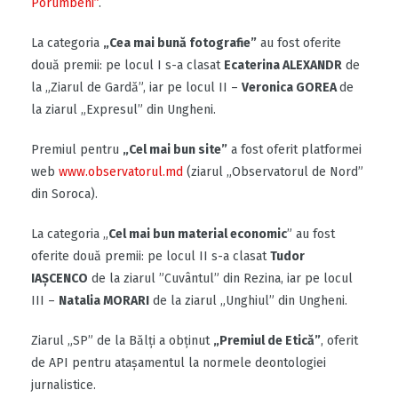
Porumbeni”
.
La categoria
„Cea mai bună fotografie”
au fost oferite
două premii: pe locul I s-a clasat
Ecaterina ALEXANDR
de
la „Ziarul de Gardă”, iar pe locul II –
Veronica GOREA
de
la ziarul „Expresul” din Ungheni.
Premiul pentru
„Cel mai bun site”
a fost oferit platformei
web
www.observatorul.md
(ziarul „Observatorul de Nord”
din Soroca).
La categoria „
Cel mai bun material economic
” au fost
oferite două premii: pe locul II s-a clasat
Tudor
IAȘCENCO
de la ziarul ”Cuvântul” din Rezina, iar pe locul
III –
Natalia MORARI
de la ziarul „Unghiul” din Ungheni.
Ziarul „SP” de la Bălți a obținut
„Premiul de Etică”
, oferit
de API pentru atașamentul la normele deontologiei
jurnalistice.