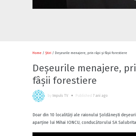
Home
/
Știri
/ Deșeurile menajere, prin râpi și fâșii forestiere
Deșeurile menajere, pri
fâșii forestiere
by
Impuls TV
Published
7 ani ago
Doar din 10 localități ale raionului Șoldănești deșeur
aparține lui Mihai IONCU, conducătorului SA Salubritat