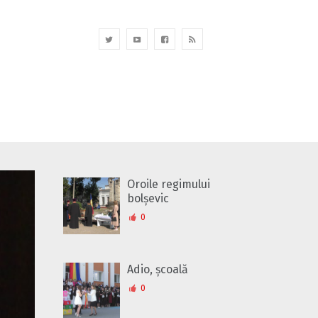
Oroile regimului
bolșevic
0
Adio, școală
0