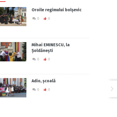
Oroile regimului bolșevic
0
0
Mihai EMINESCU, la
Șoldănești
0
0
Adio, școală
0
0