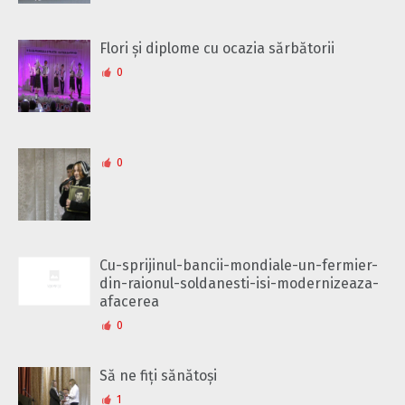
Flori și diplome cu ocazia sărbătorii
0
0
Cu-sprijinul-bancii-mondiale-un-fermier-
din-raionul-soldanesti-isi-modernizeaza-
afacerea
0
Să ne fiți sănătoși
1