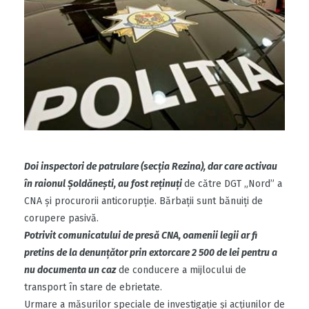
Doi inspectori de patrulare (secția Rezina), dar care activau
în raionul Şoldăneşti, au fost reţinuţi
de către DGT „Nord” a
CNA şi procurorii anticorupţie. Bărbaţii sunt bănuiţi de
corupere pasivă.
Potrivit comunicatului de presă CNA, oamenii legii ar fi
pretins de la denunţător prin extorcare 2 500 de lei pentru a
nu documenta un caz
de conducere a mijlocului de
transport în stare de ebrietate.
Urmare a măsurilor speciale de investigaţie și acţiunilor de