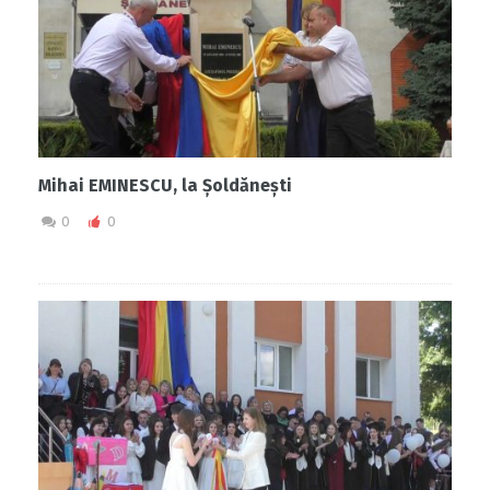
Mihai EMINESCU, la Șoldănești
0
0