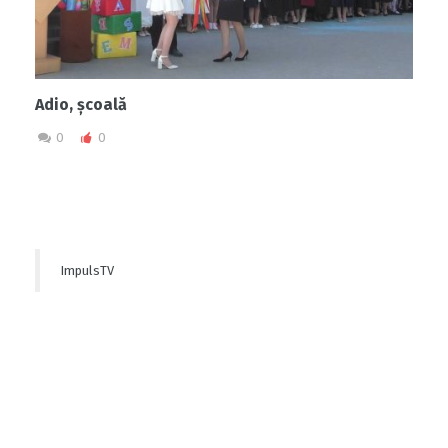
Adio, școală
0
0
ImpulsTV