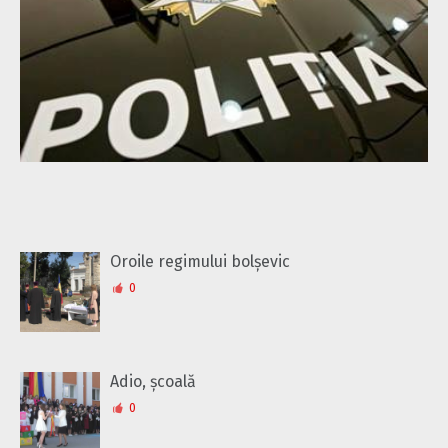
Oroile regimului bolșevic
0
Adio, școală
0