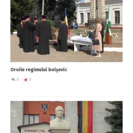
Oroile regimului bolșevic
0
0