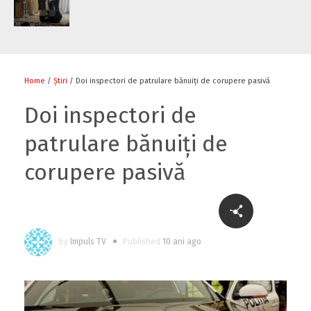
Home
/
Știri
/ Doi inspectori de patrulare bănuiţi de corupere pasivă
Doi inspectori de
patrulare bănuiţi de
corupere pasivă
by
Impuls TV
Published
10 ani ago