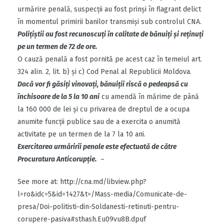
urmărire penală, suspecţii au fost prinşi în flagrant delict
în momentul primirii banilor transmişi sub controlul CNA.
Poliţiştii au fost recunoscuţi în calitate de bănuiţi şi reţinuţi
pe un termen de 72 de ore.
O cauză penală a fost pornită pe acest caz în temeiul art.
324 alin. 2, lit. b) şi c) Cod Penal al Republicii Moldova.
Dacă vor fi găsiţi vinovaţi, bănuiţii riscă o pedeapsă cu
închisoare de la 5 la 10 ani
cu amendă în mărime de până
la 160 000 de lei şi cu privarea de dreptul de a ocupa
anumite funcţii publice sau de a exercita o anumită
activitate pe un termen de la 7 la 10 ani.
Exercitarea urmăririi penale este efectuată de către
Procuratura Anticorupţie.
–
See more at: http://cna.md/libview.php?
l=ro&idc=5&id=1427&t=/Mass-media/Comunicate-de-
presa/Doi-politisti-din-Soldanesti-retinuti-pentru-
corupere-pasiva#sthash.Eu09vu8B.dpuf