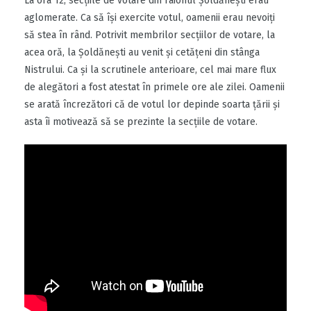
La ora 12, secţiile de votare din raionul Şoldăneşti erau
aglomerate. Ca să îşi exercite votul, oamenii erau nevoiţi
să stea în rând. Potrivit membrilor secțiilor de votare, la
acea oră, la Șoldănești au venit și cetăţeni din stânga
Nistrului. Ca și la scrutinele anterioare, cel mai mare flux
de alegători a fost atestat în primele ore ale zilei. Oamenii
se arată încrezători că de votul lor depinde soarta ţării și
asta îi motivează să se prezinte la secțiile de votare.