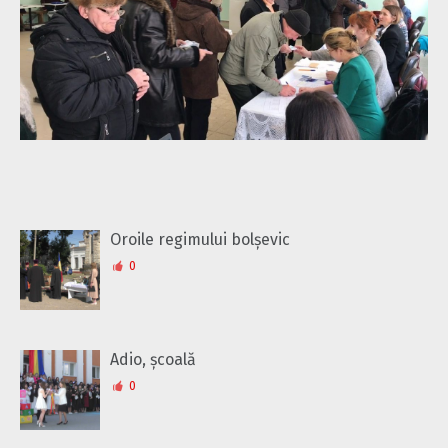
Oroile regimului bolșevic
0
Adio, școală
0