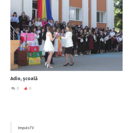
Adio, școală
0
0
ImpulsTV