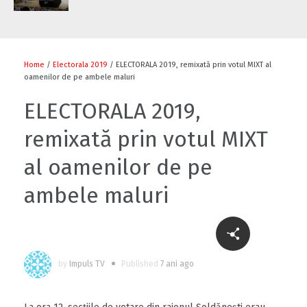
Home
/
Electorala 2019
/ ELECTORALA 2019, remixată prin votul MIXT al
oamenilor de pe ambele maluri
ELECTORALA 2019,
remixată prin votul MIXT
al oamenilor de pe
ambele maluri
by
Impuls TV
Published
7 ani ago