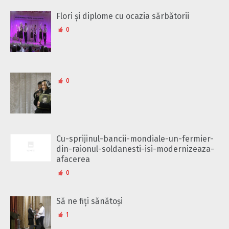
Flori și diplome cu ocazia sărbătorii
0
0
Cu-sprijinul-bancii-mondiale-un-fermier-
din-raionul-soldanesti-isi-modernizeaza-
afacerea
0
Să ne fiți sănătoși
1