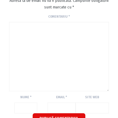
Adresa ta de email nu va fi publicată.
Câmpurile obligatorii
sunt marcate cu
*
COMENTARIU
*
NUME
*
EMAIL
*
SITE WEB