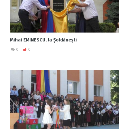
Mihai EMINESCU, la Șoldănești
0
0