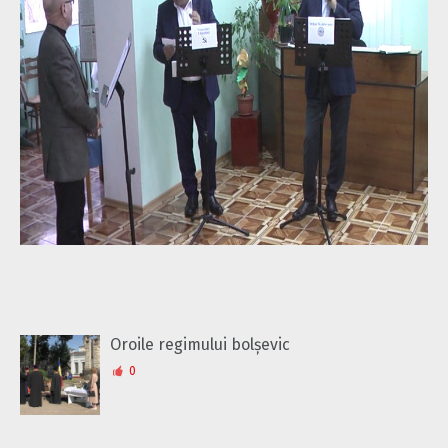
Oroile regimului bolșevic
0