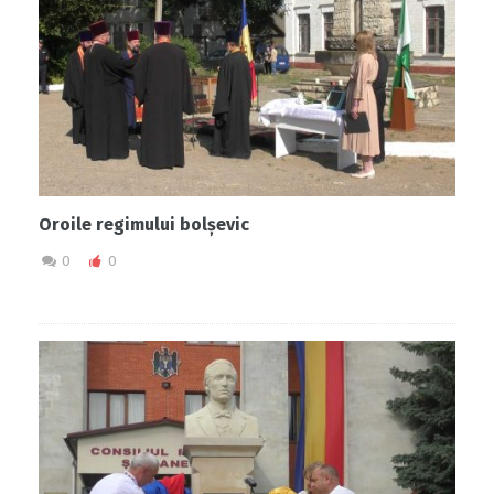
Oroile regimului bolșevic
0
0