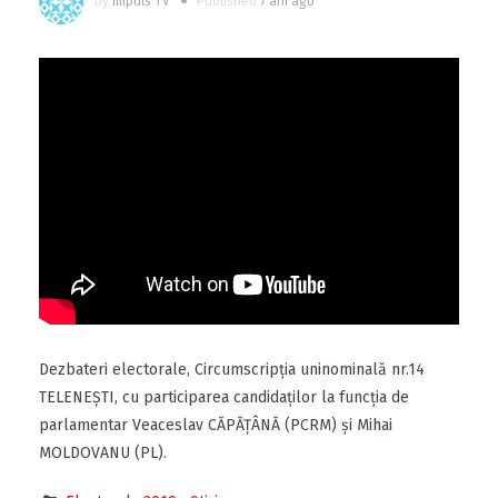
by
Impuls TV
Published
7 ani ago
Dezbateri electorale, Circumscripția uninominală nr.14
TELENEȘTI, cu participarea candidaților la funcția de
parlamentar Veaceslav CĂPĂȚÂNĂ (PCRM) și Mihai
MOLDOVANU (PL).