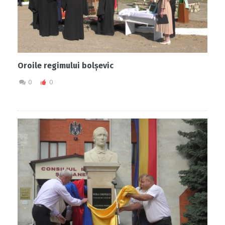
Oroile regimului bolșevic
0
0