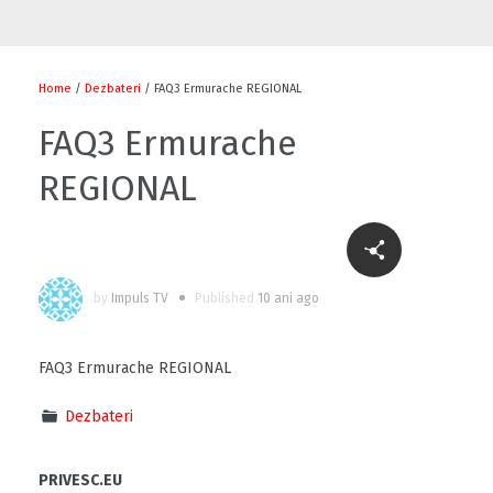
ALTERNATIVE Istorii de succes, obținut
acasă
Home
/
Dezbateri
/ FAQ3 Ermurache REGIONAL
1
FAQ3 Ermurache
REGIONAL
Progresul și parteneriatul, suport pentru
dezvoltarea economică
0
by
Impuls TV
Published
10 ani ago
Emisiunea ALTERNATIVE – motor pentru
societate
0
FAQ3 Ermurache REGIONAL
Dezbateri
ALTERNATIVE De unde apicultorii își culeg
dulceața?
PRIVESC.EU
3