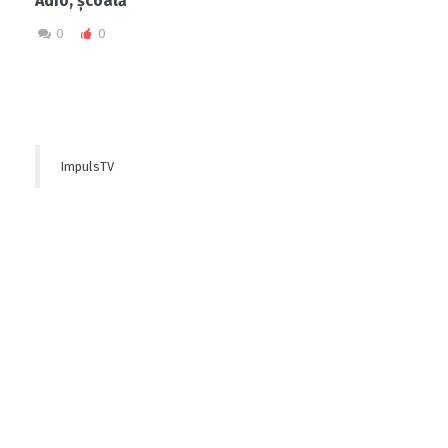
Adio, școală
0
0
ImpulsTV