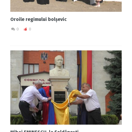
Oroile regimului bolșevic
0
0