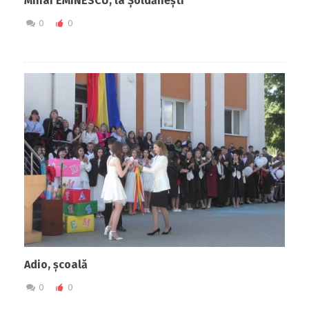
Mihai EMINESCU, la Șoldănești
0
0
Adio, școală
0
0