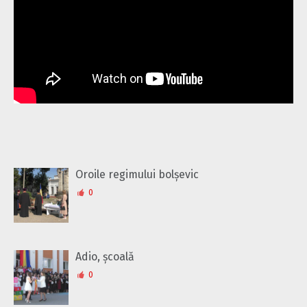
Oroile regimului bolșevic
0
Adio, școală
0