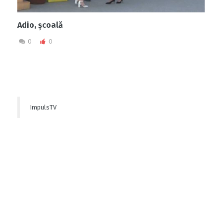
Adio, școală
0
0
ImpulsTV