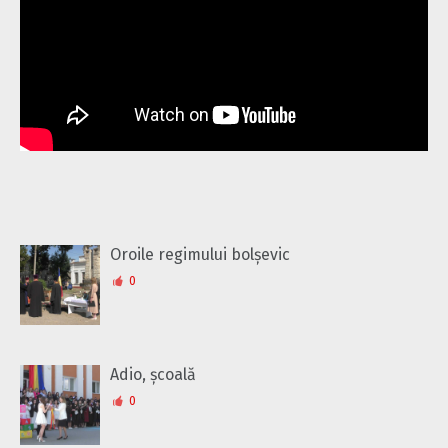
Oroile regimului bolșevic
0
Adio, școală
0