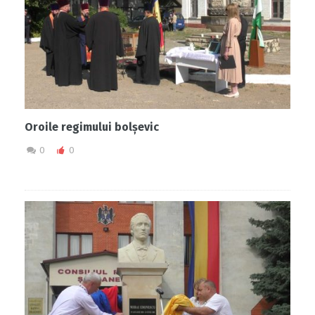
Oroile regimului bolșevic
0
0