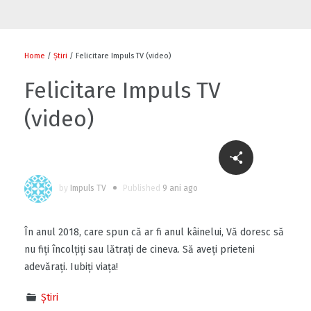
Flori și diplome cu ocazia sărbătorii
0
Home
/
Știri
/ Felicitare Impuls TV (video)
Felicitare Impuls TV
(video)
0
by
Impuls TV
Published
9 ani ago
Cu-sprijinul-bancii-mondiale-un-fermier-
din-raionul-soldanesti-isi-modernizeaza-
afacerea
În anul 2018, care spun că ar fi anul kâinelui, Vă doresc să
0
nu fiți încolțiți sau lătrați de cineva. Să aveți prieteni
adevărați. Iubiți viața!
Să ne fiți sănătoși
Știri
1