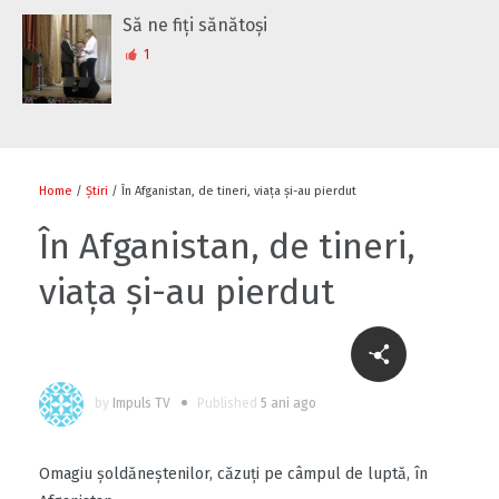
Să ne fiți sănătoși
1
Home
/
Știri
/ În Afganistan, de tineri, viața și-au pierdut
În Afganistan, de tineri,
viața și-au pierdut
by
Impuls TV
Published
5 ani ago
Omagiu șoldăneștenilor, căzuți pe câmpul de luptă, în