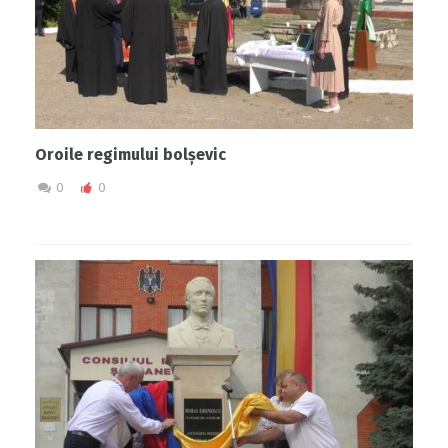
Oroile regimului bolșevic
0
0