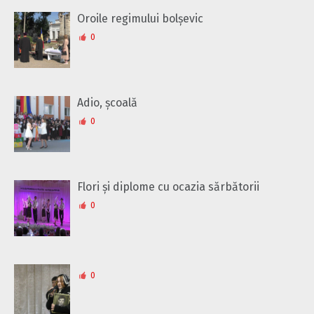
Oroile regimului bolșevic
0
Adio, școală
0
Flori și diplome cu ocazia sărbătorii
0
0