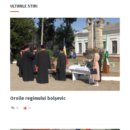
ULTIMILE STIRI
Oroile regimului bolșevic
0
0