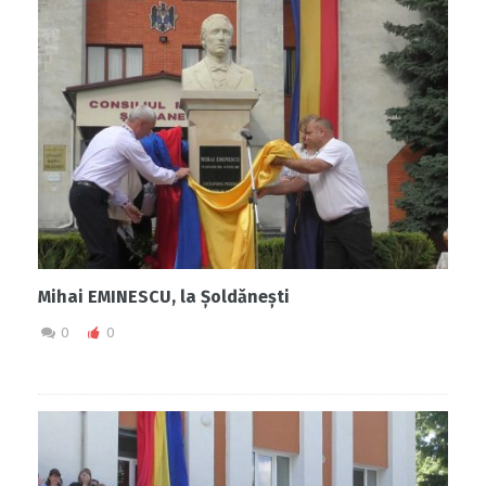
Mihai EMINESCU, la Șoldănești
0
0