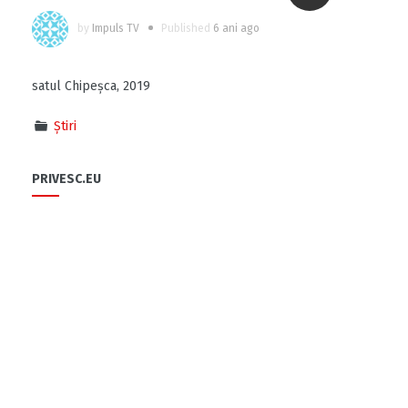
by
Impuls TV
Published
6 ani ago
satul Chipeșca, 2019
Știri
PRIVESC.EU