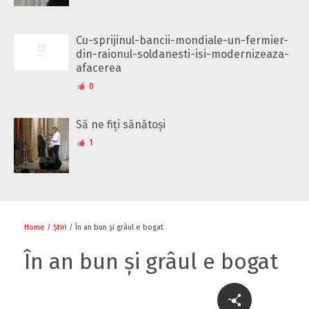
Cu-sprijinul-bancii-mondiale-un-fermier-
din-raionul-soldanesti-isi-modernizeaza-
afacerea
0
Să ne fiți sănătoși
1
Home
/
Știri
/ În an bun și grâul e bogat
În an bun și grâul e bogat