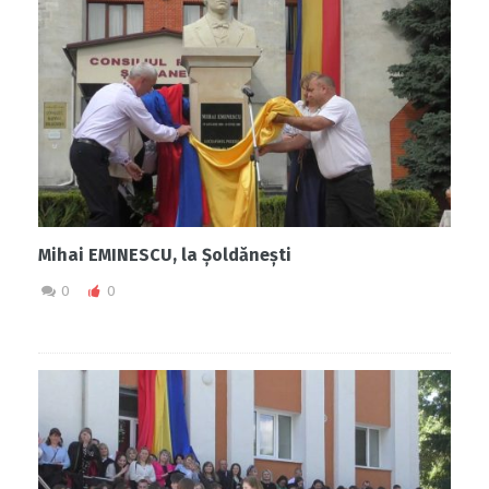
Mihai EMINESCU, la Șoldănești
0
0