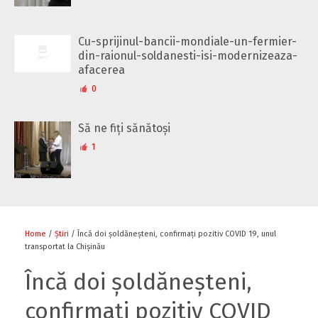
Cu-sprijinul-bancii-mondiale-un-fermier-
din-raionul-soldanesti-isi-modernizeaza-
afacerea
0
Să ne fiți sănătoși
1
Home
/
Știri
/ Încă doi șoldăneșteni, confirmați pozitiv COVID 19, unul
transportat la Chișinău
Încă doi șoldăneșteni,
confirmați pozitiv COVID