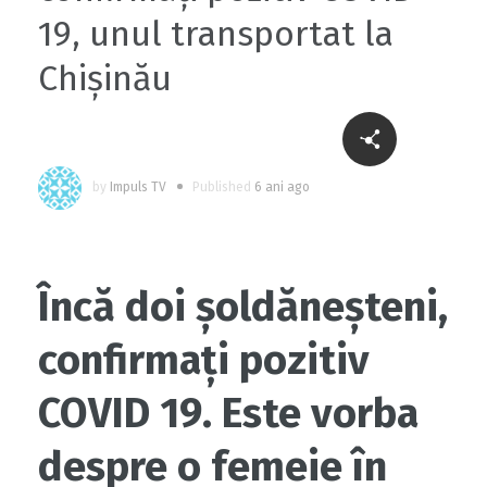
19, unul transportat la
Chișinău
by
Impuls TV
Published
6 ani ago
Încă doi șoldăneșteni,
confirmați pozitiv
COVID 19. Este vorba
despre o femeie în