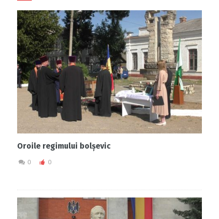
Oroile regimului bolșevic
0
0