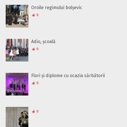
Oroile regimului bolșevic
0
Adio, școală
0
Flori și diplome cu ocazia sărbătorii
0
0