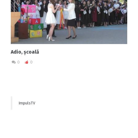
Adio, școală
0
0
ImpulsTV