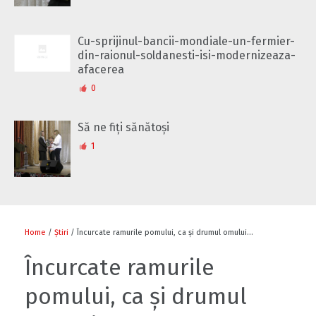
Cu-sprijinul-bancii-mondiale-un-fermier-
din-raionul-soldanesti-isi-modernizeaza-
afacerea
0
Să ne fiți sănătoși
1
Home
/
Știri
/ Încurcate ramurile pomului, ca și drumul omului…
Încurcate ramurile
pomului, ca și drumul