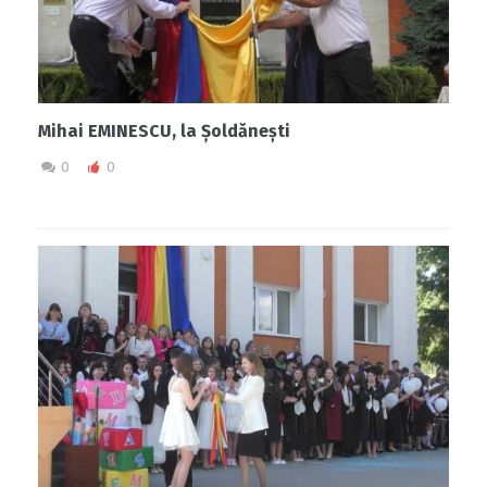
Mihai EMINESCU, la Șoldănești
0
0