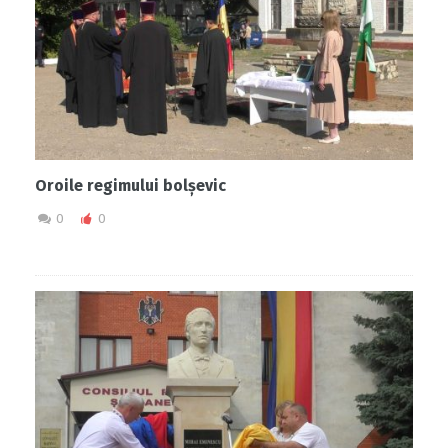
Oroile regimului bolșevic
0
0