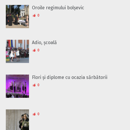
Oroile regimului bolșevic
0
Adio, școală
0
Flori și diplome cu ocazia sărbătorii
0
0