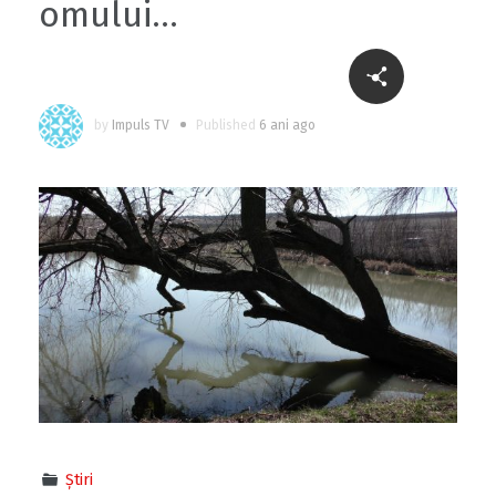
omului…
by
Impuls TV
Published
6 ani ago
Știri