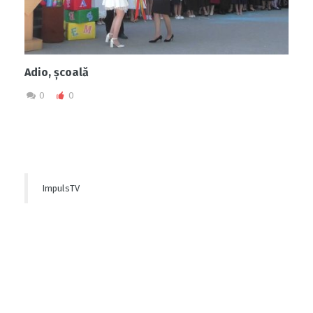
Adio, școală
0
0
ImpulsTV