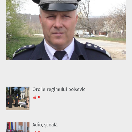
Oroile regimului bolșevic
0
Adio, școală