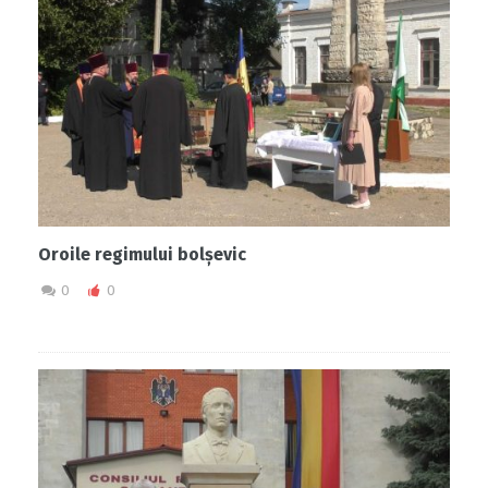
Oroile regimului bolșevic
0
0