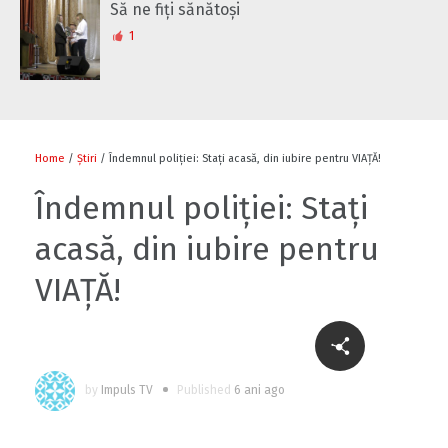
Să ne fiți sănătoși
1
Home
/
Știri
/ Îndemnul poliției: Stați acasă, din iubire pentru VIAȚĂ!
Îndemnul poliției: Stați
acasă, din iubire pentru
VIAȚĂ!
by
Impuls TV
Published
6 ani ago