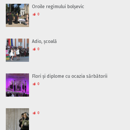
Oroile regimului bolșevic
0
Adio, școală
0
Flori și diplome cu ocazia sărbătorii
0
0