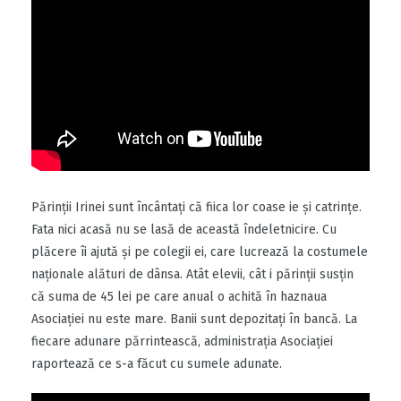
Părinții Irinei sunt încântați că fiica lor coase ie și catrințe.
Fata nici acasă nu se lasă de această îndeletnicire. Cu
plăcere îi ajută și pe colegii ei, care lucrează la costumele
naționale alături de dânsa. Atât elevii, cât i părinții susțin
că suma de 45 lei pe care anual o achită în haznaua
Asociației nu este mare. Banii sunt depozitați în bancă. La
fiecare adunare părrintească, administrația Asociației
raportează ce s-a făcut cu sumele adunate.