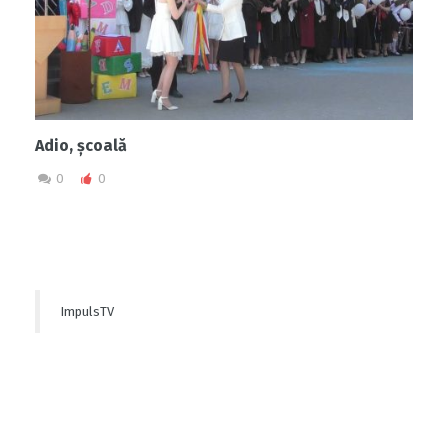
Adio, școală
0
0
ImpulsTV