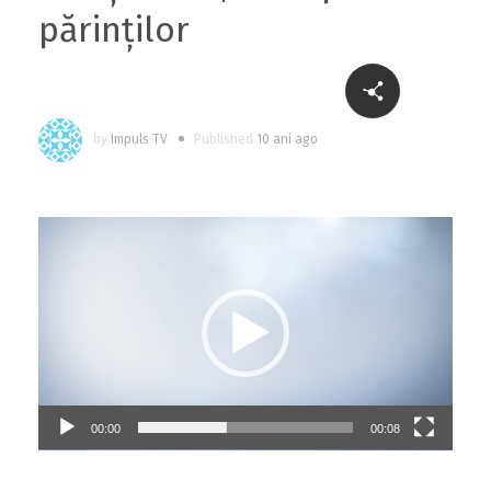
părinților
by
Impuls TV
Published
10 ani ago
Player
video
00:00
00:08