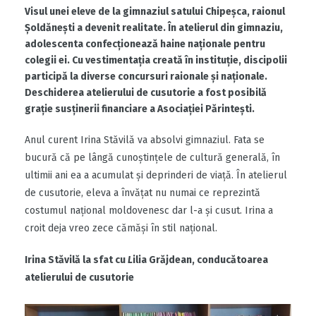
Visul unei eleve de la gimnaziul satului Chipeșca, raionul
Șoldănești a devenit realitate. În atelierul din gimnaziu,
adolescenta confecționează haine naționale pentru
colegii ei. Cu vestimentația creată în instituție, discipolii
participă la diverse concursuri raionale și naționale.
Deschiderea atelierului de cusutorie a fost posibilă
grație susținerii financiare a Asociației Părintești.
Anul curent Irina Stăvilă va absolvi gimnaziul. Fata se
bucură că pe lângă cunoștințele de cultură generală, în
ultimii ani ea a acumulat și deprinderi de viață. În atelierul
de cusutorie, eleva a învățat nu numai ce reprezintă
costumul național moldovenesc dar l-a și cusut. Irina a
croit deja vreo zece cămăși în stil național.
Irina Stăvilă la sfat cu
L
ilia Grăjdean, conducătoarea
atelierului de cusutorie