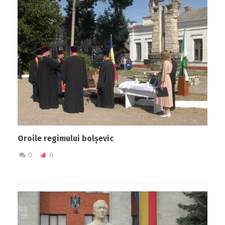
Oroile regimului bolșevic
0
0