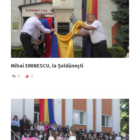
Mihai EMINESCU, la Șoldănești
0
0