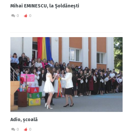
Mihai EMINESCU, la Șoldănești
0
0
Adio, școală
0
0