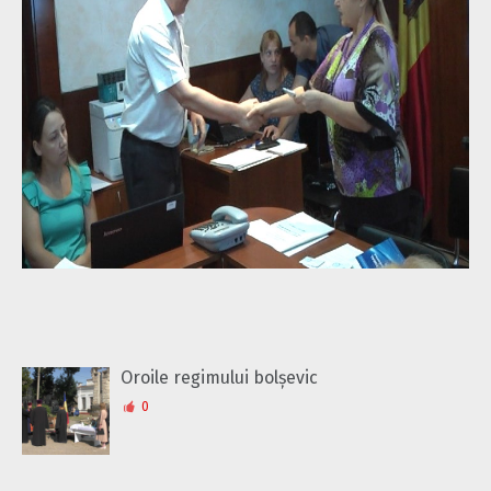
Oroile regimului bolșevic
0