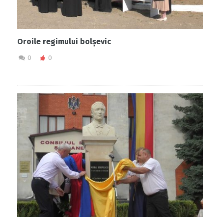
Oroile regimului bolșevic
0
0