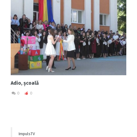
Adio, școală
0
0
ImpulsTV