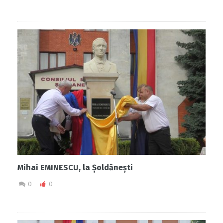
Mihai EMINESCU, la Șoldănești
0
0