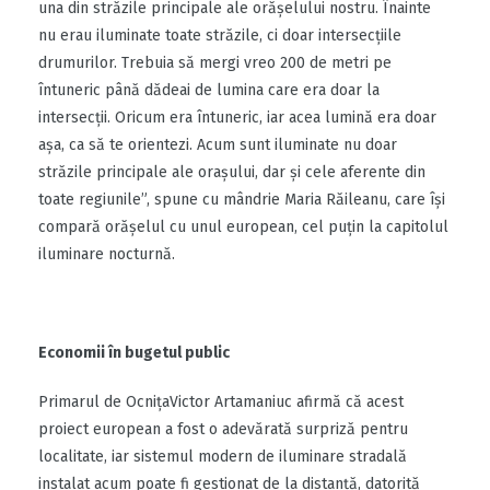
una din străzile principale ale orășelului nostru. Înainte
nu erau iluminate toate străzile, ci doar intersecțiile
drumurilor. Trebuia să mergi vreo 200 de metri pe
întuneric până dădeai de lumina care era doar la
intersecții. Oricum era întuneric, iar acea lumină era doar
așa, ca să te orientezi. Acum sunt iluminate nu doar
străzile principale ale orașului, dar și cele aferente din
toate regiunile”, spune cu mândrie Maria Răileanu, care își
compară orășelul cu unul european, cel puțin la capitolul
iluminare nocturnă.
Economii în bugetul public
Primarul de OcnițaVictor Artamaniuc afirmă că acest
proiect european a fost o adevărată surpriză pentru
localitate, iar sistemul modern de iluminare stradală
instalat acum poate fi gestionat de la distanță, datorită