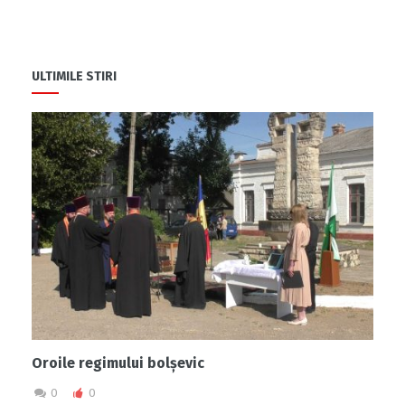
ULTIMILE STIRI
Oroile regimului bolșevic
0
0