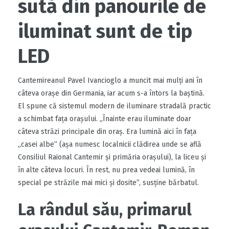
sută din panourile de
iluminat sunt de tip
LED
Cantemireanul Pavel Ivancioglo a muncit mai mulți ani în
câteva orașe din Germania, iar acum s-a întors la baștină.
El spune că sistemul modern de iluminare stradală practic
a schimbat fața orașului. „Înainte erau iluminate doar
câteva străzi principale din oraș. Era lumină aici în fața
„casei albe” (așa numesc localnicii clădirea unde se află
Consiliul Raional Cantemir și primăria orașului), la liceu și
în alte câteva locuri. În rest, nu prea vedeai lumină, în
special pe străzile mai mici și dosite”, susține bărbatul.
La rândul său, primarul