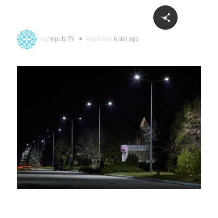
by
Impuls TV
Published
6 ani ago