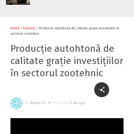
Home
/
Emisiuni
/ Producție autohtonă de calitate grație investițiilor în
sectorul zootehnic
Producție autohtonă de
calitate grație investițiilor
în sectorul zootehnic
by
Impuls TV
Published
8 ani ago