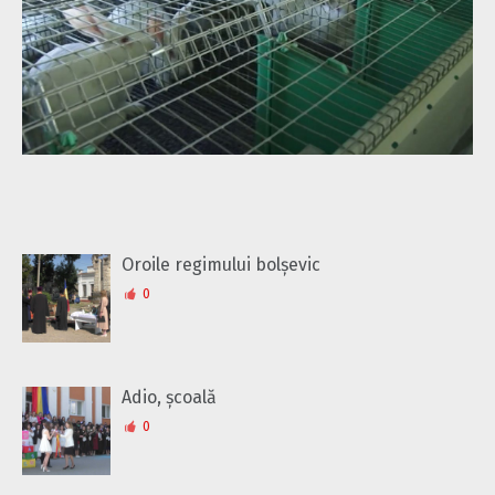
Oroile regimului bolșevic
0
Adio, școală
0