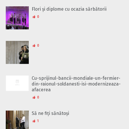
Flori și diplome cu ocazia sărbătorii
0
0
Cu-sprijinul-bancii-mondiale-un-fermier-
din-raionul-soldanesti-isi-modernizeaza-
afacerea
0
Să ne fiți sănătoși
1