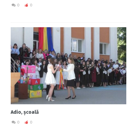
0
0
Adio, școală
0
0