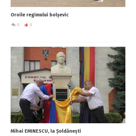
Oroile regimului bolșevic
0
0
Mihai EMINESCU, la Șoldănești