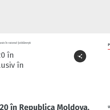
usiv în raionul Șoldănești
P
20 în
usiv în
2020 în Republica Moldova,
U