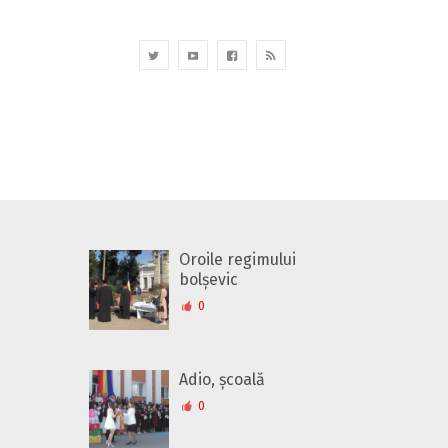
Oroile regimului
bolșevic
0
Adio, școală
0