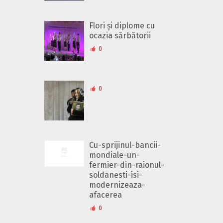
Flori și diplome cu
ocazia sărbătorii
0
0
Cu-sprijinul-bancii-
mondiale-un-
fermier-din-raionul-
soldanesti-isi-
modernizeaza-
afacerea
0