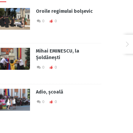
Oroile regimului bolșevic
0
0
Mihai EMINESCU, la
Șoldănești
0
0
Adio, școală
0
0