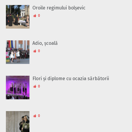
Oroile regimului bolșevic
0
Adio, școală
0
Flori și diplome cu ocazia sărbătorii
0
0