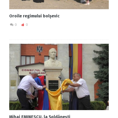
Oroile regimului bolșevic
0
0
Mihai EMINESCU, la Șoldănești