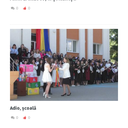
0
0
Adio, școală
0
0