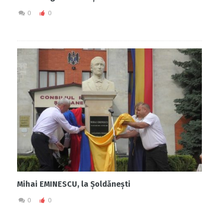
0
0
Mihai EMINESCU, la Șoldănești
0
0