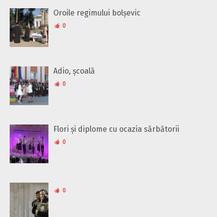
Oroile regimului bolșevic
0
Adio, școală
0
Flori și diplome cu ocazia sărbătorii
0
0