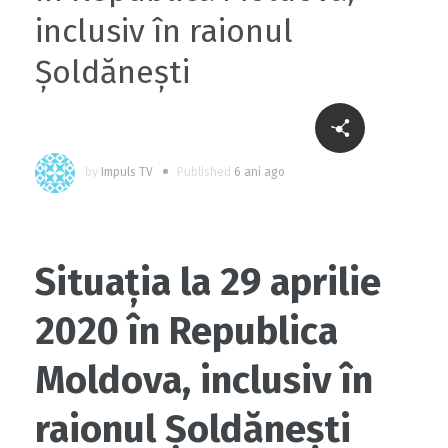
inclusiv în raionul
Șoldănești
by
Impuls TV
Published
6 ani ago
Situația la 29 aprilie
2020 în Republica
Moldova, inclusiv în
raionul Șoldănești