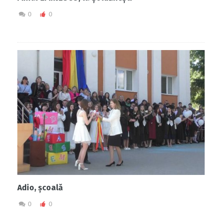
0
0
Adio, școală
0
0