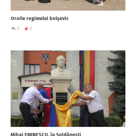
Oroile regimului bolșevic
0
0
Mihai EMINESCU, la Șoldănești