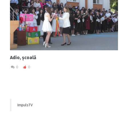
Adio, școală
0
0
ImpulsTV