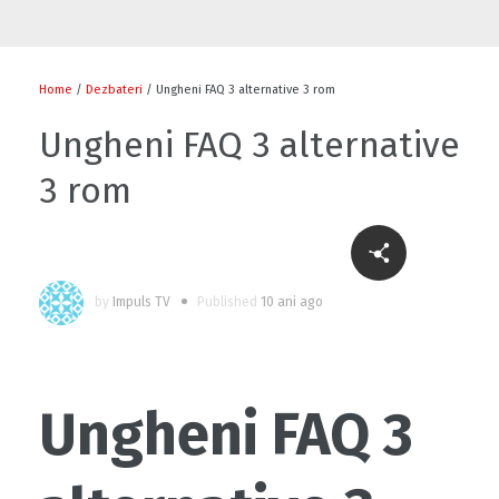
ALTERNATIVE Istorii de succes, obținut
acasă
Home
/
Dezbateri
/ Ungheni FAQ 3 alternative 3 rom
1
Ungheni FAQ 3 alternative
3 rom
Progresul și parteneriatul, suport pentru
dezvoltarea economică
0
by
Impuls TV
Published
10 ani ago
Emisiunea ALTERNATIVE – motor pentru
societate
0
Ungheni FAQ 3
ALTERNATIVE De unde apicultorii își culeg
dulceața?
3