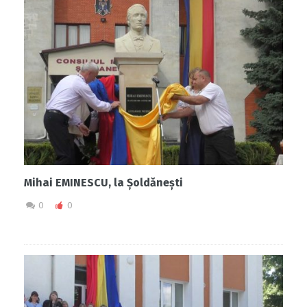
Mihai EMINESCU, la Șoldănești
0
0