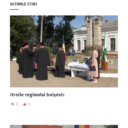
ULTIMILE STIRI
Oroile regimului bolșevic
0
0