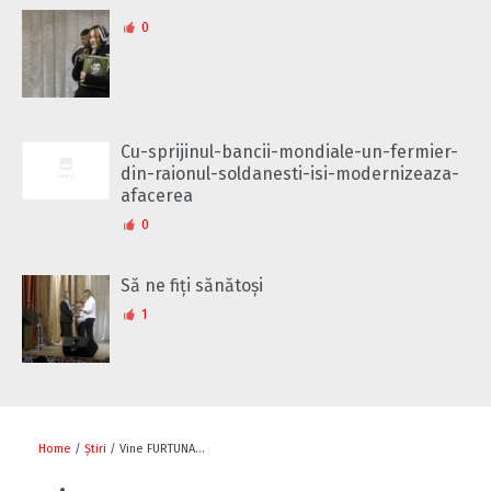
0
Cu-sprijinul-bancii-mondiale-un-fermier-
din-raionul-soldanesti-isi-modernizeaza-
afacerea
0
Să ne fiți sănătoși
1
Home
/
Știri
/ Vine FURTUNA…