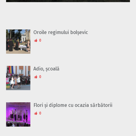
Oroile regimului bolșevic
0
Adio, școală
0
Flori și diplome cu ocazia sărbătorii
0