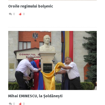
Oroile regimului bolșevic
0
0
Mihai EMINESCU, la Șoldănești
0
0