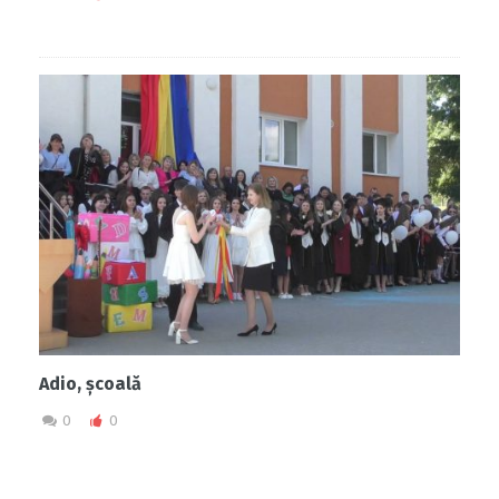
Adio, școală
0
0