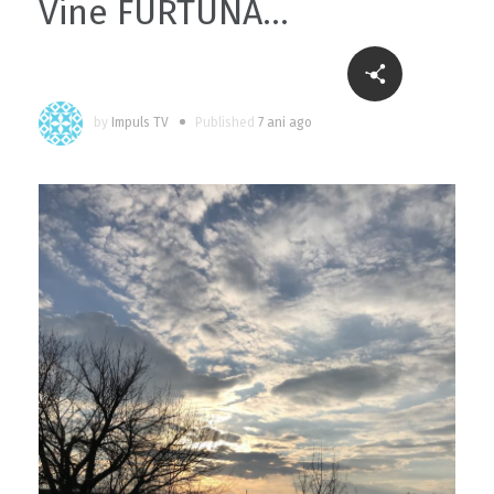
Vine FURTUNA…
by
Impuls TV
Published
7 ani ago