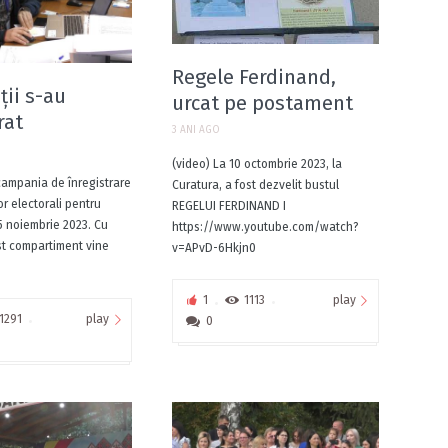
Regele Ferdinand,
ții s-au
urcat pe postament
rat
3 ANI AGO
(video) La 10 octombrie 2023, la
campania de înregistrare
Curatura, a fost dezvelit bustul
r electorali pentru
REGELUI FERDINAND I
 5 noiembrie 2023. Cu
https://www.youtube.com/watch?
est compartiment vine
v=APvD-6Hkjn0
play
1
1113
play
1291
0