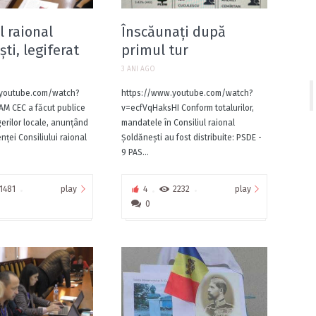
l raional
Înscăunați după
ti, legiferat
primul tur
3 ANI AGO
.youtube.com/watch?
https://www.youtube.com/watch?
M CEC a făcut publice
v=ecfVqHaksHI Conform totalurilor,
gerilor locale, anunțând
mandatele în Consiliul raional
nței Consiliului raional
Șoldănești au fost distribuite: PSDE -
9 PAS...
play
play
1481
4
2232
0