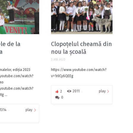
le de la
Clopoțelul cheamă din
a
nou la școală
3 ANI AGO
malelor, ediția 2023
https://www.youtube.com/watch?
.youtube.com/watch?
v=1riICy6QEEg
umo
.youtube.com/watch?
play
2
2011
g ...
0
play
1314