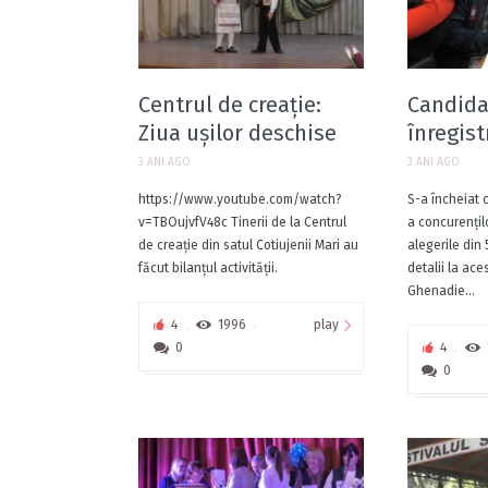
Centrul de creație:
Candida
Ziua ușilor deschise
înregist
3 ANI AGO
3 ANI AGO
https://www.youtube.com/watch?
S-a încheiat 
v=TBOujvfV48c Tinerii de la Centrul
a concurențilo
de creație din satul Cotiujenii Mari au
alegerile din
făcut bilanțul activității.
detalii la ac
Ghenadie...
play
4
1996
0
4
0