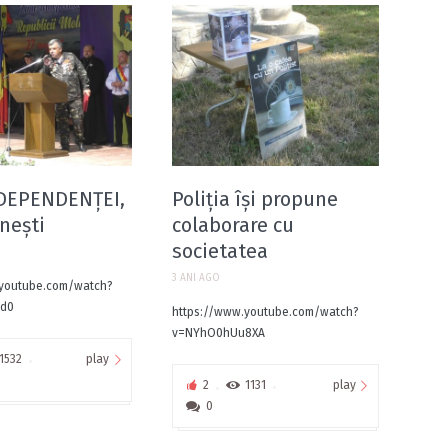
DEPENDENȚEI,
Poliția își propune
nești
colaborare cu
societatea
3 ANI AGO
.youtube.com/watch?
vd0
https://www.youtube.com/watch?
v=NYhO0hUu8XA
play
1532
play
2
1131
0