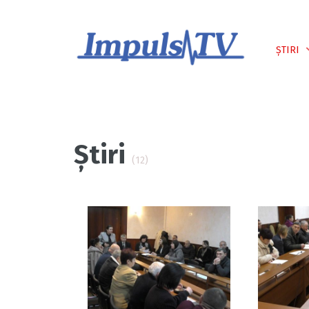
Despre noi
Știri
Emisiuni
ȘTIRI
Știri
(12)