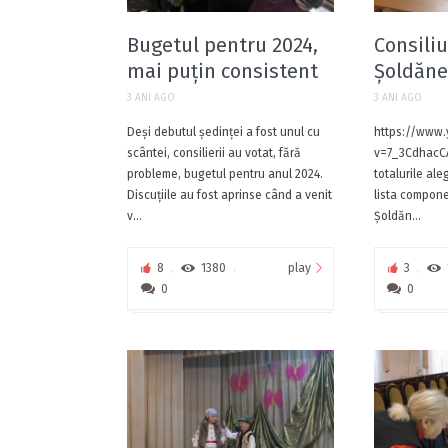
Bugetul pentru 2024,
Consiliu
mai puțin consistent
Șoldăneș
3 ANI AGO
3 ANI AGO
Deși debutul ședinței a fost unul cu
https://www
scântei, consilierii au votat, fără
v=7_3CdhacCA
probleme, bugetul pentru anul 2024.
totalurile ale
Discuțiile au fost aprinse când a venit
lista compone
v...
Șoldăn...
play
8
1380
3
0
0