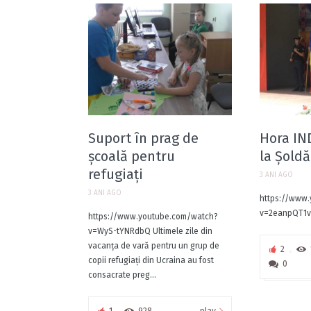
Suport în prag de
Hora IN
școală pentru
la Șoldă
refugiați
3 ANI AGO
3 ANI AGO
https://www
v=2eanpQT1
https://www.youtube.com/watch?
v=WyS-tYNRdbQ Ultimele zile din
vacanța de vară pentru un grup de
2
copii refugiați din Ucraina au fost
0
consacrate preg...
play
1
928