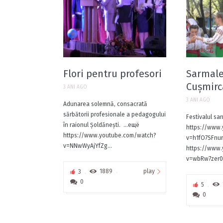
Flori pentru profesori
Sarmale
Cușmirc
3 ANI AGO
3 ANI AGO
Adunarea solemnă, consacrată
sărbătorii profesionale a pedagogului
Festivalul sar
în raionul Șoldănești. ...ещё
https://www
https://www.youtube.com/watch?
v=h1fO7SFn
v=NNwWyAjYfZg...
https://www
v=wbRw7zer0X
play
3
1889
0
5
0