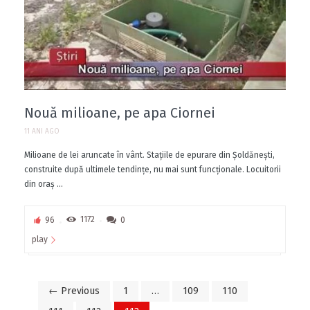
Nouă milioane, pe apa Ciornei
11 ANI AGO
Milioane de lei aruncate în vânt. Staţiile de epurare din Şoldăneşti,
construite după ultimele tendinţe, nu mai sunt funcţionale. Locuitorii
din oraş ...
96
1172
0
play
← Previous
1
…
109
110