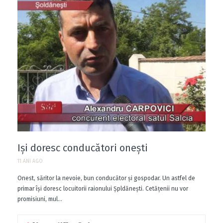
Iși doresc conducători onești
11 ANI AGO
Onest, săritor la nevoie, bun conducător şi gospodar. Un astfel de
primar îşi doresc locuitorii raionului Şpldăneşti. Cetăţenii nu vor
promisiuni, mul...