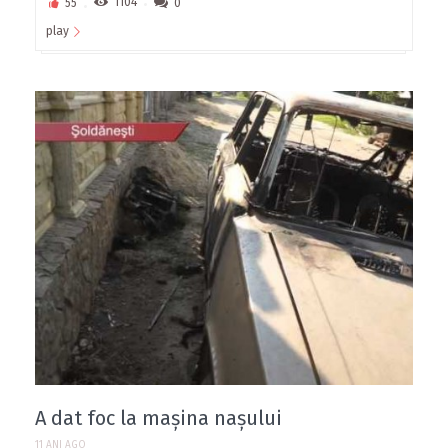
55
1104
0
play
A dat foc la mașina nașului
11 ANI AGO