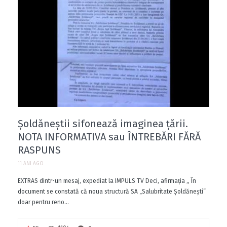
Șoldăneștii sifonează imaginea țării.
NOTA INFORMATIVA sau ÎNTREBĂRI FĂRĂ
RASPUNS
11 ANI AGO
EXTRAS dintr-un mesaj, expediat la IMPULS TV Deci, afirmaţia ,, În
document se constată că noua structură SA „Salubritate Şoldăneşti”
doar pentru reno...