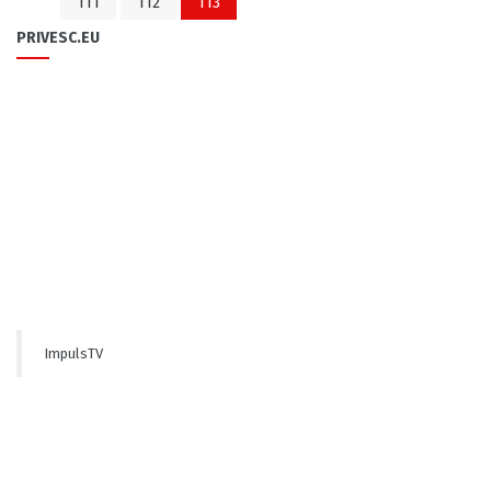
111
112
113
PRIVESC.EU
ImpulsTV