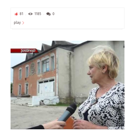
81
1185
0
play