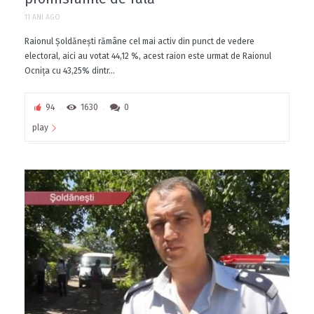
11 ANI AGO
Raionul Şoldănești rămâne cel mai activ din punct de vedere
electoral, aici au votat 44,12 %, acest raion este urmat de Raionul
Ocnița cu 43,25% dintr...
94
1630
0
play