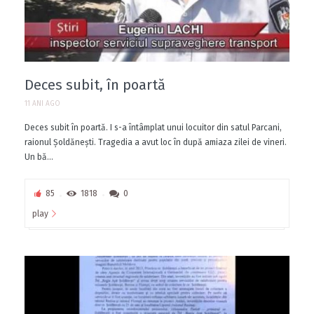
Deces subit, în poartă
11 ANI AGO
Deces subit în poartă. I s-a întâmplat unui locuitor din satul Parcani,
raionul Șoldănești. Tragedia a avut loc în după amiaza zilei de vineri.
Un bă...
85
1818
0
play