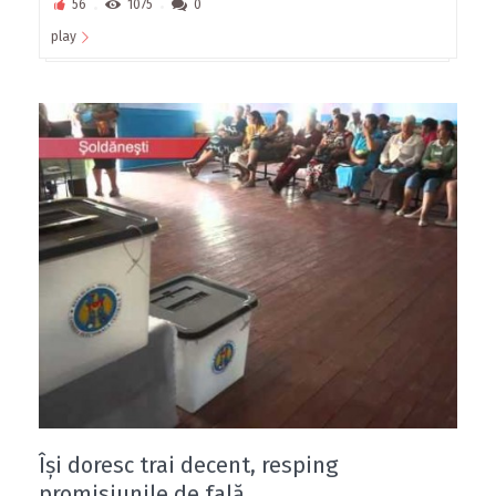
56
1075
0
play
Îşi doresc trai decent, resping
promisiunile de fală