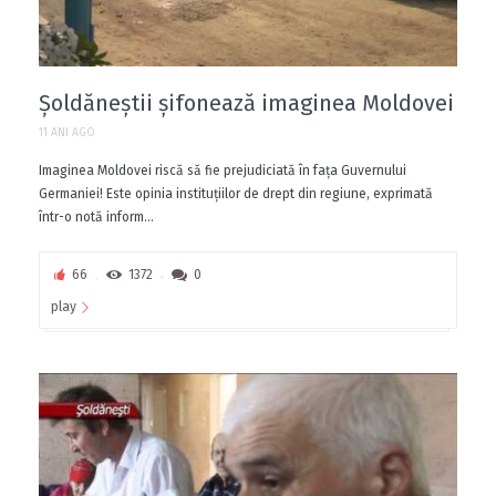
Șoldăneștii șifonează imaginea Moldovei
11 ANI AGO
Imaginea Moldovei riscă să fie prejudiciată în faţa Guvernului
Germaniei! Este opinia instituţiilor de drept din regiune, exprimată
într-o notă inform...
66
1372
0
play