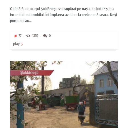
O tânără din oraşul Şoldăneşti s-a supărat pe naşul de botez şi i-a
incendiat automobilul. Întâmplarea avut loc la orele nouă seara. Deşi
pompierii au...
77
1357
0
play