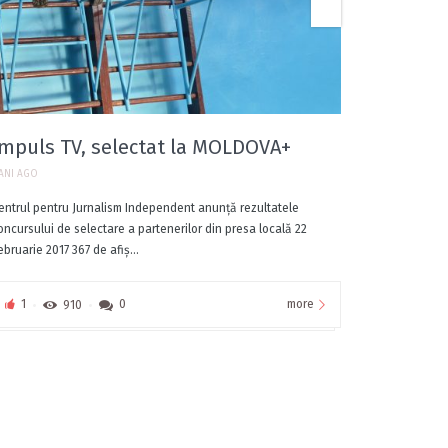
Busines
piața 
Impuls TV, selectat la MOLDOVA+
9 ANI AGO
 ANI AGO
Nici legislaţ
entrul pentru Jurnalism Independent anunță rezultatele
Iurie Cernal
oncursului de selectare a partenerilor din presa locală 22
5 ani de zile 
ebruarie 2017 367 de afiş...
0
more
1
910
0