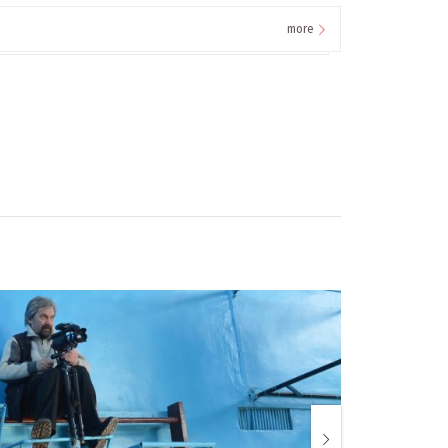
more
1