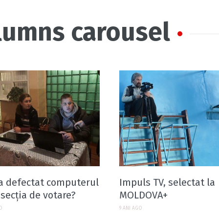
olumns carousel
a defectat computerul
Impuls TV, selectat la
 secţia de votare?
MOLDOVA+
GO
9 ANI AGO