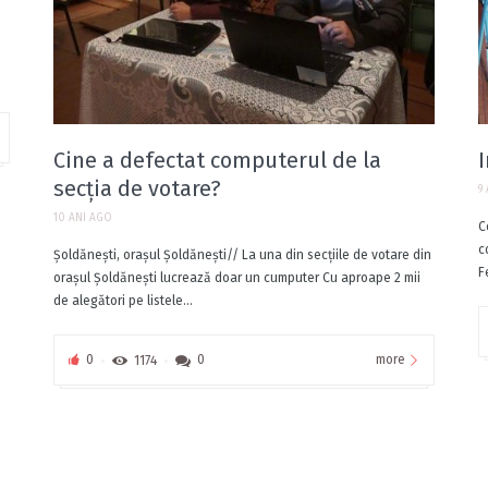
Cine a defectat computerul de la
secţia de votare?
9
10 ANI AGO
C
c
Şoldăneşti, oraşul Şoldăneşti// La una din secţiile de votare din
F
oraşul Şoldăneşti lucrează doar un cumputer Cu aproape 2 mii
de alegători pe listele...
more
0
1174
0