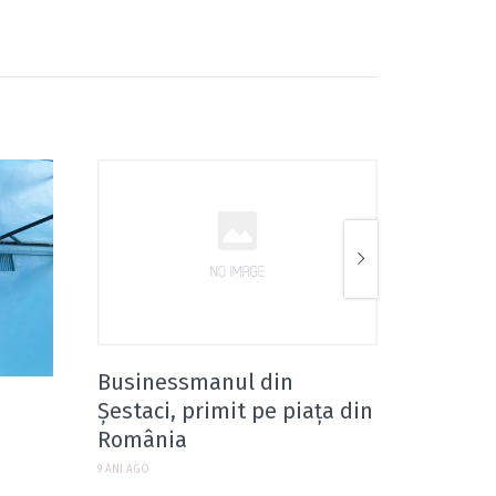
Businessmanul din
Republ
Șestaci, primit pe piața din
restanț
România
implem
europe
9 ANI AGO