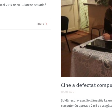
i-2015-fiscul-…lioreze-situatia/ ‎
more
Cine a defectat comput
10 ANI AGO
Şoldăneşti, oraşul Şoldăneşti// La un
cumputer Cu aproape 2 mii de alegători