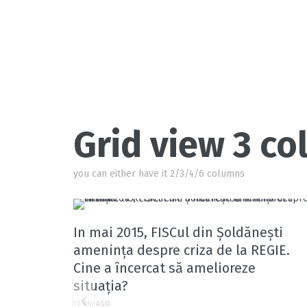
Grid view 3 c
you can either have it 2/3/4/6 columns
In mai 2015, FISCul din Șoldănești
amenința despre criza de la REGIE.
Cine a încercat să amelioreze
situația?
10 ANI AGO