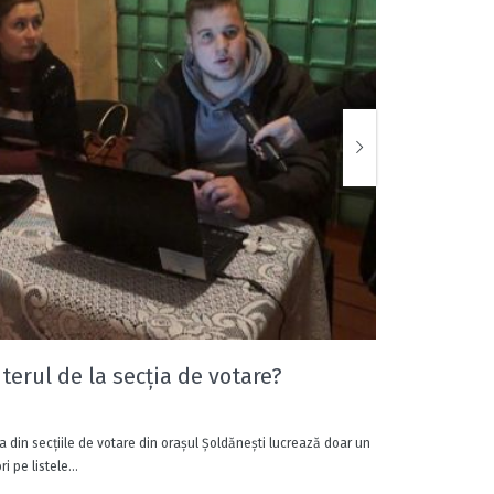
erul de la secţia de votare?
Impuls
9 ANI AGO
a din secţiile de votare din oraşul Şoldăneşti lucrează doar un
Centrul pent
 pe listele...
presa locală