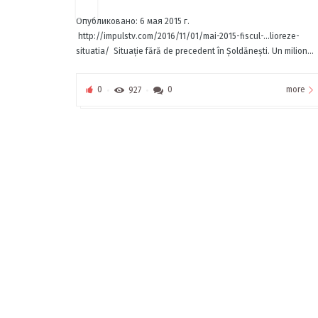
Опубликовано: 6 мая 2015 г.
http://impulstv.com/2016/11/01/mai-2015-fiscul-…lioreze-
situatia/ ‎ Situaţie fără de precedent în Şoldăneşti. Un milion...
more
0
927
0