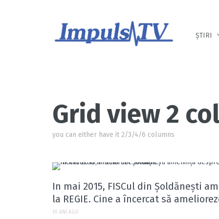
Despre noi
Știri
Emisiuni
ȘTIRI
Grid view 2 c
you can either have it 2/3/4/6 columns
In mai 2015, FISCul din Șoldănești am
la REGIE. Cine a încercat să ameliorez
10 ANI AGO