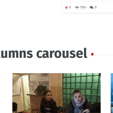
0
1174
0
olumns carousel