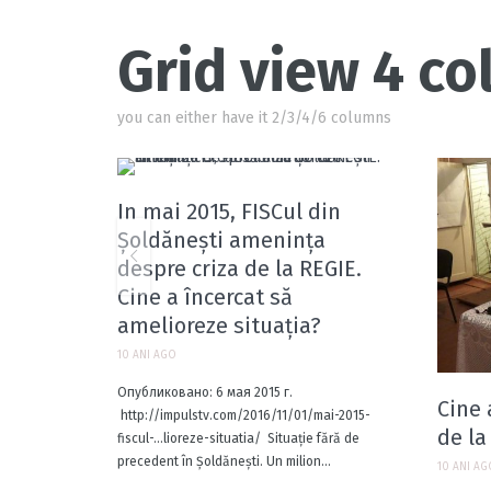
Grid view 4 c
you can either have it 2/3/4/6 columns
In mai 2015, FISCul din
Șoldănești amenința
despre criza de la REGIE.
Cine a încercat să
amelioreze situația?
10 ANI AGO
Опубликовано: 6 мая 2015 г.
Cine 
http://impulstv.com/2016/11/01/mai-2015-
de la
fiscul-…lioreze-situatia/ ‎ Situaţie fără de
precedent în Şoldăneşti. Un milion...
10 ANI A