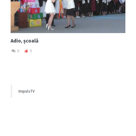
Adio, școală
0
0
ImpulsTV