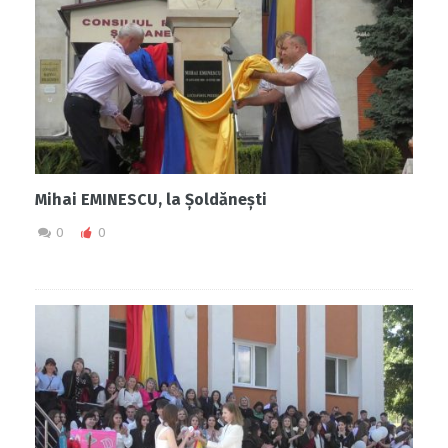
Mihai EMINESCU, la Șoldănești
0
0