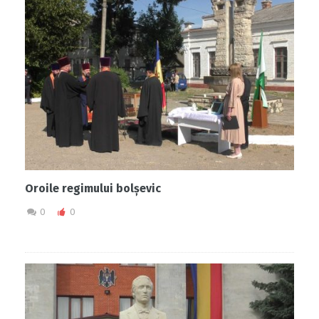
Oroile regimului bolșevic
0
0