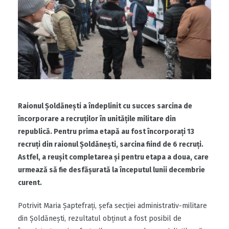
Raionul Șoldănești a îndeplinit cu succes sarcina de
încorporare a recruților în unitățile militare din
republică. Pentru prima etapă au fost încorporaţi 13
recruţi din raionul Şoldăneşti, sarcina fiind de 6 recruţi.
Astfel, a reușit completarea și pentru etapa a doua, care
urmează să fie desfăşurată la începutul lunii decembrie
curent.
Potrivit Maria Şaptefrați, șefa secţiei administrativ-militare
din Șoldănești, rezultatul obținut a fost posibil de