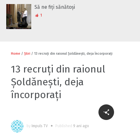
Să ne fiți sănătoși
1
Home
/
Știri
/ 13 recruţi din raionul Şoldăneşti, deja încorporaţi
13 recruţi din raionul
Şoldăneşti, deja
încorporaţi
by
Impuls TV
Published
9 ani ago