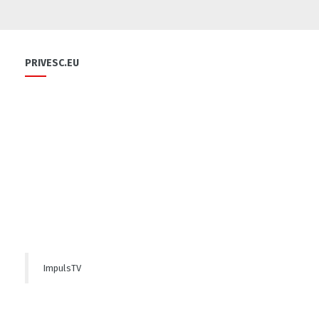
Cooperarea sporește dezvoltarea
pomiculturii. Experiența ucrainenilor o
dovedește
PRIVESC.EU
4
”Aurul” dulce
3
Transportul public astăzi
1
ImpulsTV
Război, într-un pahar de vin
3