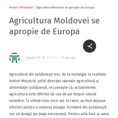
Home
/
Moldova+
/ Agricultura Moldovei se apropie de Europa
Agricultura Moldovei se
apropie de Europa
by
Impuls TV
Published
11 ani ago
Agricultorii din Şoldăneşti trec de la nostalgie la realitate.
Andrei Muţuţchi, şeful direcţiei raionale agricultură şi
alimentaţie Şoldăneşti, recunoaşte că, actualmente,
agricultura este diferită de cea de pe timpul uniunii
sovietice. În ultimii vreo zece ani, în raion, au fost depuse
eforturi pentru a redresa situaţia. Fermierii din Şoldăneşti
vor să ajungă pe piaţa europeană. Pentru asta însă ar avea