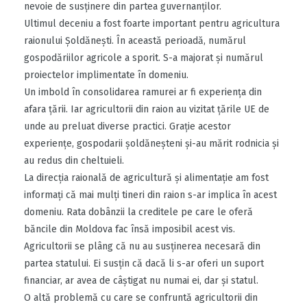
nevoie de susţinere din partea guvernanţilor.
Ultimul deceniu a fost foarte important pentru agricultura
raionului Şoldăneşti. În această perioadă, numărul
gospodăriilor agricole a sporit. S-a majorat şi numărul
proiectelor implimentate în domeniu.
Un imbold în consolidarea ramurei ar fi experienţa din
afara ţării. Iar agricultorii din raion au vizitat ţările UE de
unde au preluat diverse practici. Graţie acestor
experienţe, gospodarii şoldăneşteni şi-au mărit rodnicia şi
au redus din cheltuieli.
La direcţia raională de agricultură şi alimentaţie am fost
informaţi că mai mulţi tineri din raion s-ar implica în acest
domeniu. Rata dobânzii la creditele pe care le oferă
băncile din Moldova fac însă imposibil acest vis.
Agricultorii se plâng că nu au susţinerea necesară din
partea statului. Ei susţin că dacă li s-ar oferi un suport
financiar, ar avea de câştigat nu numai ei, dar şi statul.
O altă problemă cu care se confruntă agricultorii din