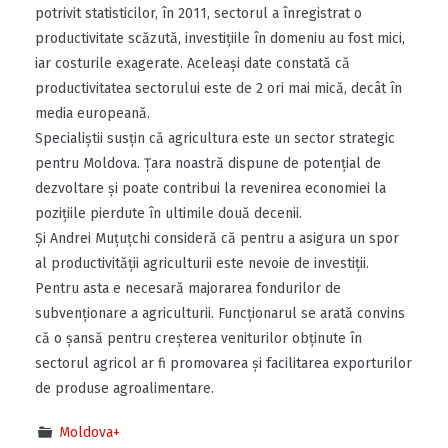
potrivit statisticilor, în 2011, sectorul a înregistrat o
productivitate scăzută, investiţiile în domeniu au fost mici,
iar costurile exagerate. Aceleaşi date constată că
productivitatea sectorului este de 2 ori mai mică, decât în
media europeană.
Specialiştii susţin că agricultura este un sector strategic
pentru Moldova. Ţara noastră dispune de potenţial de
dezvoltare şi poate contribui la revenirea economiei la
poziţiile pierdute în ultimile două decenii.
Şi Andrei Muţuţchi consideră că pentru a asigura un spor
al productivităţii agriculturii este nevoie de investiţii.
Pentru asta e necesară majorarea fondurilor de
subvenţionare a agriculturii. Funcţionarul se arată convins
că o şansă pentru creşterea veniturilor obţinute în
sectorul agricol ar fi promovarea şi facilitarea exporturilor
de produse agroalimentare.
Moldova+