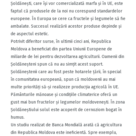
Şoldăneşti, care îşi vor comercializată marfa şi în UE, este
faptul că produsele de la noi nu corespund standardelor
europene. În Europa se cere ca fructele şi legumele să fie
ambalate. Succesul realizării acestor produse depinde şi
de aspectul estetic.
Potrivit diferitor surse, în ultimii cinci ani, Republica
Moldova a beneficiat din partea Uniunii Europene de
miliarde de lei pentru dezvoltarea agriculturii. Oamenii din
Şoldăneşteni spun că nu au simţit acest suport.
Şoldăneştenii care au fost peste hotarele ţării, în special
în comunitatea europeană, spun că moldovenii au mai
multe priorităţi să-şi realizeze producţia agricolă în UE.
Pământurile mănoase şi condiţiile climaterice oferă un
gust mai bun fructelor şi legumelor moldoveneşti. În zona
Şoldăneştiului solul este acoperit de cernoziom bogat în
humus.
Un studiu realizat de Banca Mondială arată că agricultura
din Republica Moldova este ineficientă. Spre exemplu,