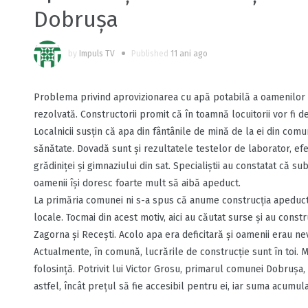
Dobrușa
by
Impuls TV
Published
11 ani ago
Problema privind aprovizionarea cu apă potabilă a oamenilor 
rezolvată. Constructorii promit că în toamnă locuitorii vor fi d
Localnicii susţin că apa din fântânile de mină de la ei din com
sănătate. Dovadă sunt şi rezultatele testelor de laborator, ef
grădiniţei şi gimnaziului din sat. Specialiştii au constatat că 
oamenii îşi doresc foarte mult să aibă apeduct.
La primăria comunei ni s-a spus că anume construcţia apeductul
locale. Tocmai din acest motiv, aici au căutat surse şi au cons
Zagorna şi Receşti. Acolo apa era deficitară şi oamenii erau n
Actualmente, în comună, lucrările de construcţie sunt în toi. 
folosinţă. Potrivit lui Victor Grosu, primarul comunei Dobruşa,
astfel, încât preţul să fie accesibil pentru ei, iar suma acumul