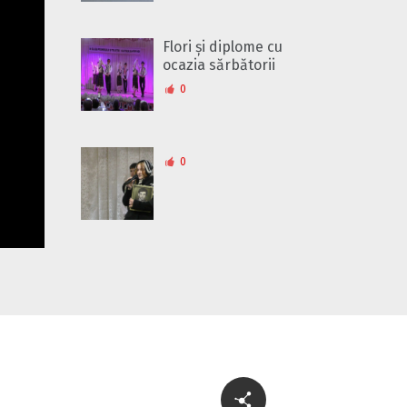
Flori și diplome cu
ocazia sărbătorii
0
0
Cu-sprijinul-bancii-
mondiale-un-
fermier-din-raionul-
soldanesti-isi-
modernizeaza-
afacerea
0