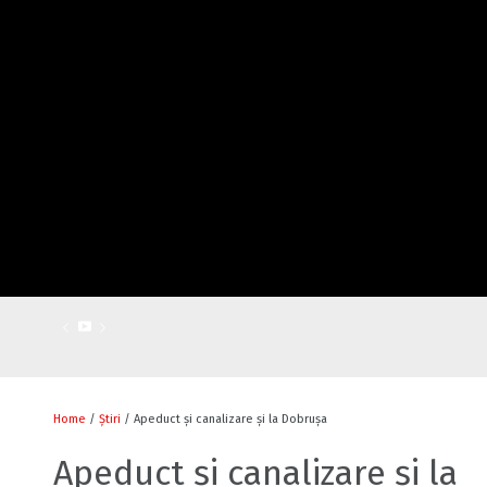
Home
/
Știri
/ Apeduct și canalizare și la Dobrușa
Apeduct și canalizare și la