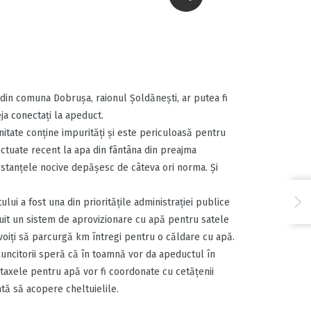
Să ne fiți sănătoși
1
din comuna Dobruşa, raionul Şoldăneşti, ar putea fi
eja conectaţi la apeduct.
unitate conţine impurităţi şi este periculoasă pentru
ectuate recent la apa din fântâna din preajma
substanţele nocive depăşesc de câteva ori norma. Şi
ui a fost una din priorităţile administraţiei publice
truit un sistem de aprovizionare cu apă pentru satele
evoiţi să parcurgă km întregi pentru o căldare cu apă.
Muncitorii speră că în toamnă vor da apeductul în
 taxele pentru apă vor fi coordonate cu cetăţenii
ată să acopere cheltuielile.