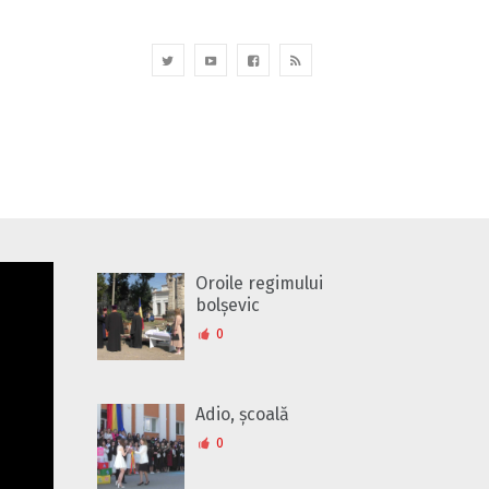
Oroile regimului
bolșevic
0
Adio, școală
0