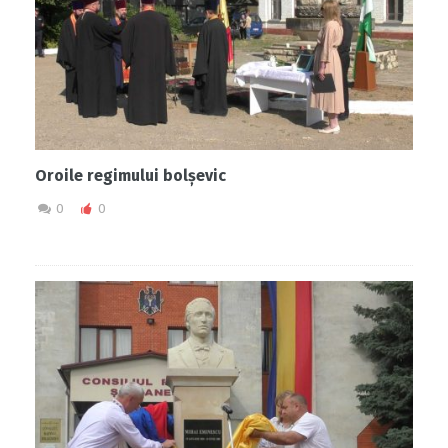
Oroile regimului bolșevic
0
0