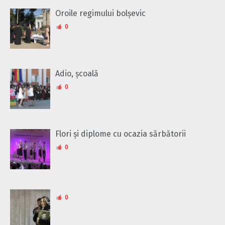
Oroile regimului bolșevic
0
Adio, școală
0
Flori și diplome cu ocazia sărbătorii
0
0