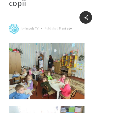
copii
by
Impuls TV
Published
8 ani ago