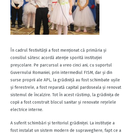
În cadrul festivității a fost menționat că primăria și
consiliul sătesc acordă atenție sporită instituției
preșcolare. Pe parcursul a vreo cinci ani, cu suportul
Guvernului Romaniei, prin intermediul FISM, dar și din
surse proprii ale APL, la grădiniță au fost schimbate ușile
și ferestrele, a fost reparată capital pardoseala și renovat
sistemul de încalzire. Tot în acest răstimp, la grădinița de
copii a fost construit blocul sanitar și renovate rețelele
electrice interne.
A suferit schimbări și teritoriul grădiniței. La instituție a
fost instalat un sistem modern de supraveghere, fapt ce a