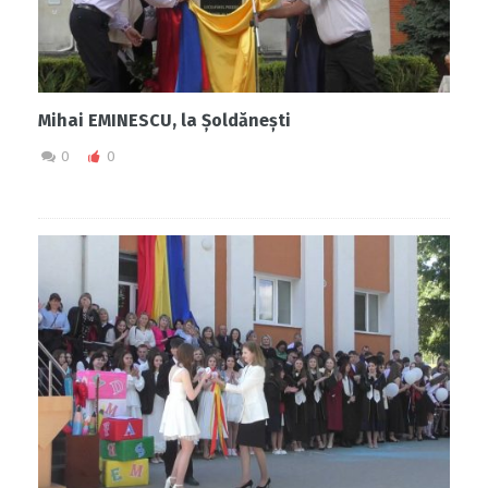
Mihai EMINESCU, la Șoldănești
0
0